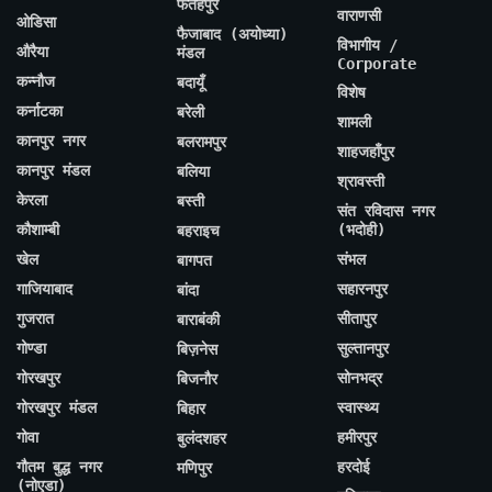
फतेहपुर
वाराणसी
ओडिसा
फैजाबाद (अयोध्या)
विभागीय /
औरैया
मंडल
Corporate
कन्नौज
बदायूँ
विशेष
कर्नाटका
बरेली
शामली
कानपुर नगर
बलरामपुर
शाहजहाँपुर
कानपुर मंडल
बलिया
श्रावस्ती
केरला
बस्ती
संत रविदास नगर
कौशाम्बी
(भदोही)
बहराइच
खेल
संभल
बागपत
गाजियाबाद
सहारनपुर
बांदा
गुजरात
सीतापुर
बाराबंकी
गोण्डा
सुल्तानपुर
बिज़नेस
गोरखपुर
सोनभद्र
बिजनौर
गोरखपुर मंडल
स्वास्थ्य
बिहार
गोवा
हमीरपुर
बुलंदशहर
गौतम बुद्ध नगर
हरदोई
मणिपुर
(नोएडा)