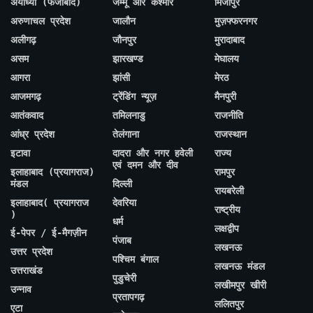
अयोध्या (फैजाबाद)
जम्मू और कश्मीर
मिर्जापुर
अरुणाचल प्रदेश
जालौन
मुज़फ्फरनगर
अलीगढ़
जौनपुर
मुरादाबाद
असम
झारखण्ड
मेघालय
आगरा
झांसी
मेरठ
आजमगढ़
ट्रेंडिंग न्यूज़
मैनपुरी
आतंकवाद
तमिलनाडु
राजनीति
आंध्र प्रदेश
तेलंगाना
राजस्थान
इटावा
दादरा और नगर हवेली
राज्य
एवं दमन और दीव
इलाहाबाद (प्रयागराज)
रामपुर
मंडल
दिल्ली
रायबरेली
इलाहाबाद( प्रयागराज
देवरिया
राष्ट्रीय
)
धर्म
लक्षद्वीप
ई-पेपर / ई-मैगज़ीन
पंजाब
लखनऊ
उत्तर प्रदेश
पश्चिम बंगाल
लखनऊ मंडल
उत्तराखंड
पुडुचेरी
लखीमपुर खीरी
उन्नाव
प्रतापगढ़
ललितपुर
एटा