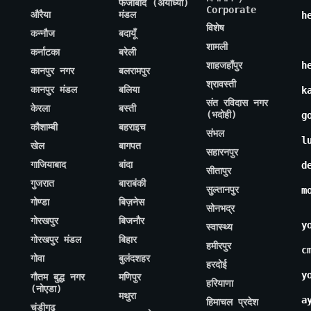
फैजाबाद (अयोध्या)
Corporate
औरैया
मंडल
h
विशेष
कन्नौज
बदायूँ
शामली
कर्नाटका
बरेली
शाहजहाँपुर
h
कानपुर नगर
बलरामपुर
श्रावस्ती
कानपुर मंडल
बलिया
k
संत रविदास नगर
केरला
बस्ती
(भदोही)
g
कौशाम्बी
बहराइच
संभल
l
खेल
बागपत
सहारनपुर
गाजियाबाद
बांदा
d
सीतापुर
गुजरात
बाराबंकी
सुल्तानपुर
m
गोण्डा
बिज़नेस
सोनभद्र
गोरखपुर
बिजनौर
y
स्वास्थ्य
गोरखपुर मंडल
बिहार
हमीरपुर
c
गोवा
बुलंदशहर
हरदोई
y
गौतम बुद्ध नगर
मणिपुर
हरियाणा
(नोएडा)
मथुरा
a
हिमाचल प्रदेश
चंडीगढ़