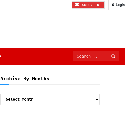
Login
SUBSCRIBE
ष
Archive By Months
Archive
By
Months