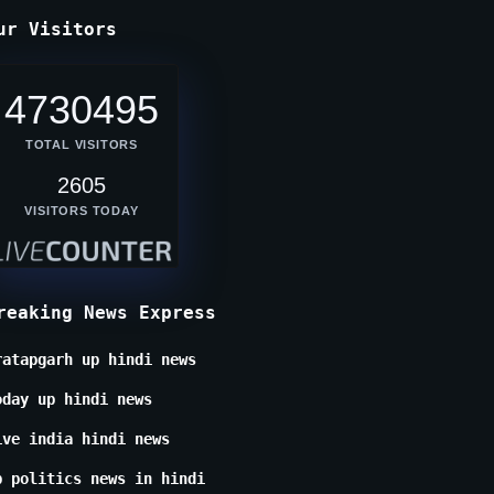
ur Visitors
4730495
TOTAL VISITORS
2605
VISITORS TODAY
reaking News Express
ratapgarh up hindi news
oday up hindi news
ive india hindi news
p politics news in hindi