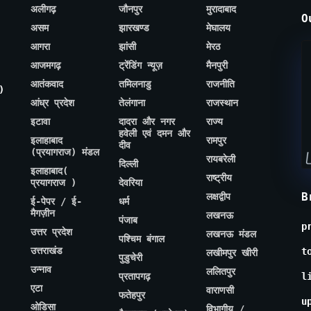
अलीगढ़
जौनपुर
मुरादाबाद
O
असम
झारखण्ड
मेघालय
आगरा
झांसी
मेरठ
आजमगढ़
ट्रेंडिंग न्यूज़
मैनपुरी
आतंकवाद
तमिलनाडु
राजनीति
)
आंध्र प्रदेश
तेलंगाना
राजस्थान
इटावा
दादरा और नगर
राज्य
हवेली एवं दमन और
इलाहाबाद
रामपुर
दीव
(प्रयागराज) मंडल
रायबरेली
दिल्ली
इलाहाबाद(
राष्ट्रीय
प्रयागराज )
देवरिया
B
लक्षद्वीप
ई-पेपर / ई-
धर्म
मैगज़ीन
लखनऊ
पंजाब
p
उत्तर प्रदेश
लखनऊ मंडल
पश्चिम बंगाल
उत्तराखंड
t
लखीमपुर खीरी
पुडुचेरी
उन्नाव
ललितपुर
प्रतापगढ़
l
एटा
वाराणसी
फतेहपुर
u
ओडिसा
विभागीय /