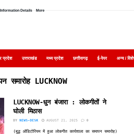
Information Details
More
र प्रदेश
उत्तराखंड
मध्य प्रदेश
छत्तीसगढ़
ई-पेपर
अन्य / विशे
मापन समारोह LUCKNOW
LUCKNOW-धुन बंजारा : लोकगीतों ने
घोली मिठास
BY
NEWS-DESK
AUGUST 21, 2025
0
(बुद्ध ऑडिटोरियम में हुआ लोकगीत कार्यशाला का समापन समारोह)