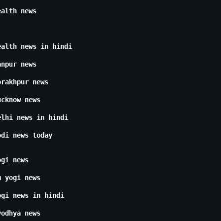
ealth news
ealth news in hindi
anpur news
orakhpur news
ucknow news
elhi news in hindi
odi news today
ogi news
m yogi news
ogi news in hindi
yodhya news