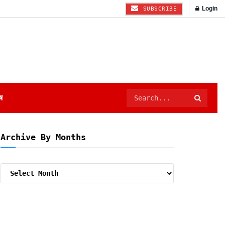
Login
SUBSCRIBE
ष
Archive By Months
Archive
By
Months