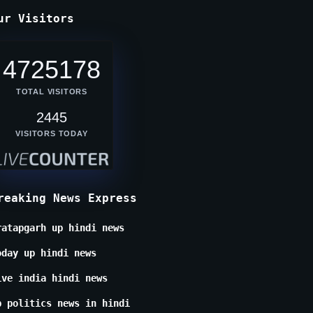
ur Visitors
4725178
TOTAL VISITORS
2445
VISITORS TODAY
reaking News Express
ratapgarh up hindi news
oday up hindi news
ive india hindi news
p politics news in hindi