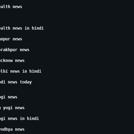
ealth news
ealth news in hindi
anpur news
orakhpur news
ucknow news
elhi news in hindi
odi news today
ogi news
m yogi news
ogi news in hindi
yodhya news