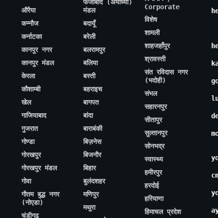
फैजाबाद (अयोध्या)
Corporate
औरैया
मंडल
h
विशेष
कन्नौज
बदायूँ
शामली
कर्नाटका
बरेली
शाहजहाँपुर
h
कानपुर नगर
बलरामपुर
श्रावस्ती
कानपुर मंडल
बलिया
k
संत रविदास नगर
केरला
बस्ती
(भदोही)
g
कौशाम्बी
बहराइच
संभल
l
खेल
बागपत
सहारनपुर
गाजियाबाद
बांदा
d
सीतापुर
गुजरात
बाराबंकी
सुल्तानपुर
m
गोण्डा
बिज़नेस
सोनभद्र
गोरखपुर
बिजनौर
y
स्वास्थ्य
गोरखपुर मंडल
बिहार
हमीरपुर
c
गोवा
बुलंदशहर
हरदोई
y
गौतम बुद्ध नगर
मणिपुर
हरियाणा
(नोएडा)
मथुरा
a
हिमाचल प्रदेश
चंडीगढ़