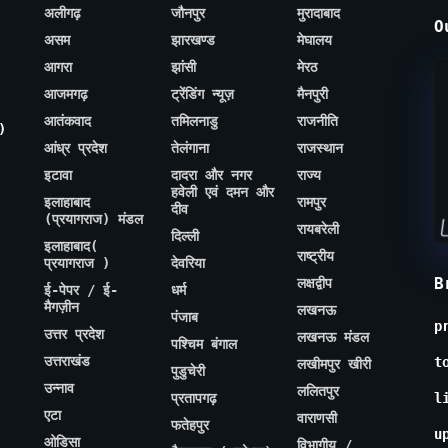
अलीगढ़
जौनपुर
मुरादाबाद
O
असम
झारखण्ड
मेघालय
आगरा
झांसी
मेरठ
आजमगढ़
ट्रेंडिंग न्यूज़
मैनपुरी
आतंकवाद
तमिलनाडु
राजनीति
)
आंध्र प्रदेश
तेलंगाना
राजस्थान
इटावा
दादरा और नगर
राज्य
हवेली एवं दमन और
इलाहाबाद
रामपुर
दीव
(प्रयागराज) मंडल
रायबरेली
दिल्ली
इलाहाबाद(
राष्ट्रीय
प्रयागराज )
देवरिया
B
लक्षद्वीप
ई-पेपर / ई-
धर्म
मैगज़ीन
लखनऊ
पंजाब
p
उत्तर प्रदेश
लखनऊ मंडल
पश्चिम बंगाल
उत्तराखंड
t
लखीमपुर खीरी
पुडुचेरी
उन्नाव
ललितपुर
प्रतापगढ़
l
एटा
वाराणसी
फतेहपुर
u
ओडिसा
विभागीय /