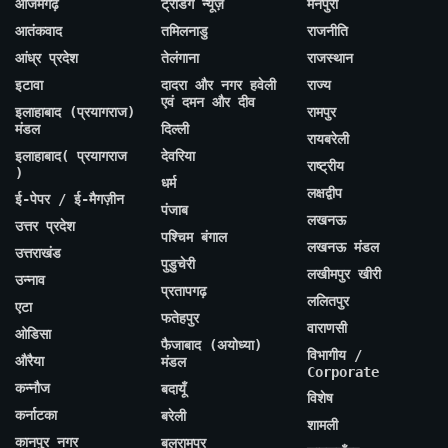
आजमगढ़
ट्रेंडिंग न्यूज़
मैनपुरी
आतंकवाद
तमिलनाडु
राजनीति
आंध्र प्रदेश
तेलंगाना
राजस्थान
इटावा
दादरा और नगर हवेली
राज्य
एवं दमन और दीव
इलाहाबाद (प्रयागराज)
रामपुर
मंडल
दिल्ली
रायबरेली
इलाहाबाद( प्रयागराज
देवरिया
राष्ट्रीय
)
धर्म
लक्षद्वीप
ई-पेपर / ई-मैगज़ीन
पंजाब
लखनऊ
उत्तर प्रदेश
पश्चिम बंगाल
लखनऊ मंडल
उत्तराखंड
पुडुचेरी
लखीमपुर खीरी
उन्नाव
प्रतापगढ़
ललितपुर
एटा
फतेहपुर
वाराणसी
ओडिसा
फैजाबाद (अयोध्या)
विभागीय /
औरैया
मंडल
Corporate
कन्नौज
बदायूँ
विशेष
कर्नाटका
बरेली
शामली
कानपुर नगर
बलरामपुर