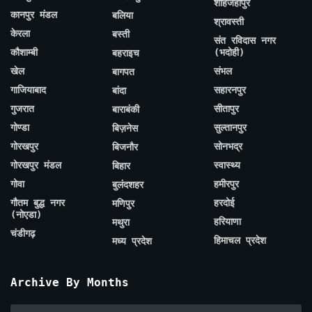
शाहजहाँपुर
कानपुर मंडल
बलिया
श्रावस्ती
केरला
बस्ती
संत रविदास नगर
कौशाम्बी
(भदोही)
बहराइच
खेल
संभल
बागपत
गाजियाबाद
सहारनपुर
बांदा
गुजरात
सीतापुर
बाराबंकी
गोण्डा
सुल्तानपुर
बिज़नेस
गोरखपुर
सोनभद्र
बिजनौर
गोरखपुर मंडल
स्वास्थ्य
बिहार
गोवा
हमीरपुर
बुलंदशहर
गौतम बुद्ध नगर
हरदोई
मणिपुर
(नोएडा)
हरियाणा
मथुरा
चंडीगढ़
हिमाचल प्रदेश
मध्य प्रदेश
Archive By Months
Archive