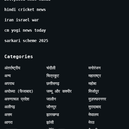
hindi cricket news
iran israel war
cm yogi news today
sarkari scheme 2025
Categories
अंतर्राष्ट्रीय
चंदौली
मनोरंजन
अन्य
चित्रकूट
महाराष्ट्र
अपराध
छत्तीसगढ़
महोबा
अयोध्या (फैजाबाद)
जम्मू और कश्मीर
मिर्जापुर
अरुणाचल प्रदेश
जालौन
मुज़फ्फरनगर
अलीगढ़
जौनपुर
मुरादाबाद
असम
झारखण्ड
मेघालय
आगरा
झांसी
मेरठ