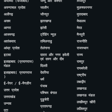
अयोध्या (फैजाबाद)
जम्मू और कश्मीर
मिर्जापुर
अरुणाचल प्रदेश
जालौन
मुज़फ्फरनगर
अलीगढ़
जौनपुर
मुरादाबाद
असम
झारखण्ड
मेघालय
आगरा
झांसी
मेरठ
आजमगढ़
ट्रेंडिंग न्यूज़
मैनपुरी
आतंकवाद
तमिलनाडु
राजनीति
आंध्र प्रदेश
तेलंगाना
राजस्थान
इटावा
दादरा और नगर हवेली
राज्य
एवं दमन और दीव
इलाहाबाद (प्रयागराज)
रामपुर
मंडल
दिल्ली
रायबरेली
इलाहाबाद( प्रयागराज
देवरिया
राष्ट्रीय
)
धर्म
लक्षद्वीप
ई-पेपर / ई-मैगज़ीन
पंजाब
लखनऊ
उत्तर प्रदेश
पश्चिम बंगाल
लखनऊ मंडल
उत्तराखंड
पुडुचेरी
लखीमपुर खीरी
उन्नाव
प्रतापगढ़
ललितपुर
एटा