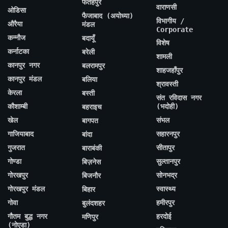
फतेहपुर
वाराणसी
ओडिसा
फैजाबाद (अयोध्या)
विभागीय /
औरैया
मंडल
Corporate
कन्नौज
बदायूँ
विशेष
कर्नाटका
बरेली
शामली
कानपुर नगर
बलरामपुर
शाहजहाँपुर
कानपुर मंडल
बलिया
श्रावस्ती
केरला
बस्ती
संत रविदास नगर
कौशाम्बी
(भदोही)
बहराइच
खेल
संभल
बागपत
गाजियाबाद
सहारनपुर
बांदा
गुजरात
सीतापुर
बाराबंकी
गोण्डा
सुल्तानपुर
बिज़नेस
गोरखपुर
सोनभद्र
बिजनौर
गोरखपुर मंडल
स्वास्थ्य
बिहार
गोवा
हमीरपुर
बुलंदशहर
गौतम बुद्ध नगर
हरदोई
मणिपुर
(नोएडा)