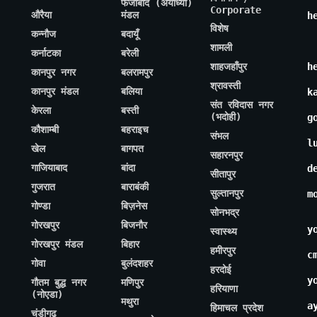
फैजाबाद (अयोध्या)
Corporate
औरैया
मंडल
h
विशेष
कन्नौज
बदायूँ
शामली
कर्नाटका
बरेली
शाहजहाँपुर
h
कानपुर नगर
बलरामपुर
श्रावस्ती
कानपुर मंडल
बलिया
k
संत रविदास नगर
केरला
बस्ती
(भदोही)
g
कौशाम्बी
बहराइच
संभल
l
खेल
बागपत
सहारनपुर
गाजियाबाद
बांदा
d
सीतापुर
गुजरात
बाराबंकी
सुल्तानपुर
m
गोण्डा
बिज़नेस
सोनभद्र
गोरखपुर
बिजनौर
y
स्वास्थ्य
गोरखपुर मंडल
बिहार
हमीरपुर
c
गोवा
बुलंदशहर
हरदोई
y
गौतम बुद्ध नगर
मणिपुर
हरियाणा
(नोएडा)
मथुरा
a
हिमाचल प्रदेश
चंडीगढ़