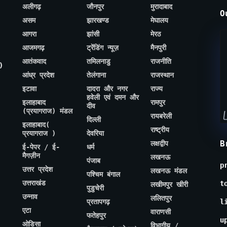
अलीगढ़
जौनपुर
मुरादाबाद
O
असम
झारखण्ड
मेघालय
आगरा
झांसी
मेरठ
आजमगढ़
ट्रेंडिंग न्यूज़
मैनपुरी
आतंकवाद
तमिलनाडु
राजनीति
)
आंध्र प्रदेश
तेलंगाना
राजस्थान
इटावा
दादरा और नगर
राज्य
हवेली एवं दमन और
इलाहाबाद
रामपुर
दीव
(प्रयागराज) मंडल
रायबरेली
दिल्ली
इलाहाबाद(
राष्ट्रीय
प्रयागराज )
देवरिया
B
लक्षद्वीप
ई-पेपर / ई-
धर्म
मैगज़ीन
लखनऊ
पंजाब
p
उत्तर प्रदेश
लखनऊ मंडल
पश्चिम बंगाल
उत्तराखंड
t
लखीमपुर खीरी
पुडुचेरी
उन्नाव
ललितपुर
प्रतापगढ़
l
एटा
वाराणसी
फतेहपुर
u
ओडिसा
विभागीय /