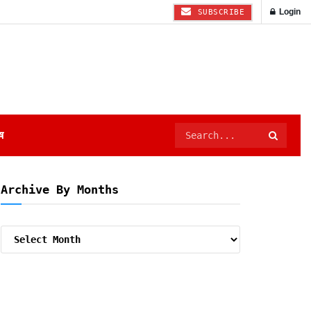
Login
SUBSCRIBE
ष
Archive By Months
Archive
By
Months