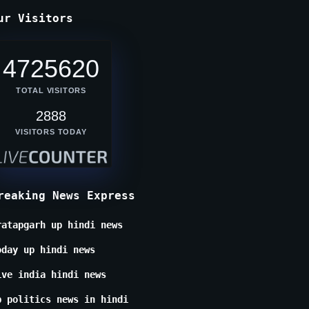
ur Visitors
4725620
TOTAL VISITORS
2888
VISITORS TODAY
reaking News Express
ratapgarh up hindi news
oday up hindi news
ive india hindi news
p politics news in hindi