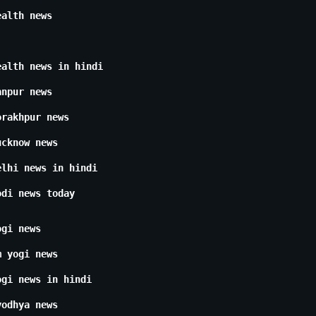
ealth news
ealth news in hindi
anpur news
orakhpur news
ucknow news
elhi news in hindi
odi news today
ogi news
m yogi news
ogi news in hindi
yodhya news