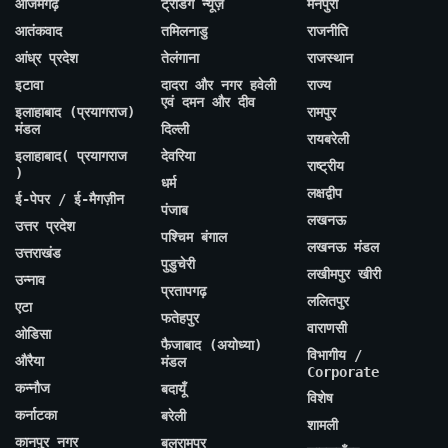
आजमगढ़
ट्रेंडिंग न्यूज़
मैनपुरी
आतंकवाद
तमिलनाडु
राजनीति
आंध्र प्रदेश
तेलंगाना
राजस्थान
इटावा
दादरा और नगर हवेली
राज्य
एवं दमन और दीव
इलाहाबाद (प्रयागराज)
रामपुर
मंडल
दिल्ली
रायबरेली
इलाहाबाद( प्रयागराज
देवरिया
राष्ट्रीय
)
धर्म
लक्षद्वीप
ई-पेपर / ई-मैगज़ीन
पंजाब
लखनऊ
उत्तर प्रदेश
पश्चिम बंगाल
लखनऊ मंडल
उत्तराखंड
पुडुचेरी
लखीमपुर खीरी
उन्नाव
प्रतापगढ़
ललितपुर
एटा
फतेहपुर
वाराणसी
ओडिसा
फैजाबाद (अयोध्या)
विभागीय /
औरैया
मंडल
Corporate
कन्नौज
बदायूँ
विशेष
कर्नाटका
बरेली
शामली
कानपुर नगर
बलरामपुर