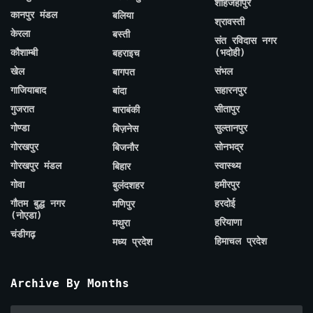
शाहजहाँपुर
कानपुर मंडल
बलिया
श्रावस्ती
केरला
बस्ती
संत रविदास नगर
कौशाम्बी
(भदोही)
बहराइच
खेल
संभल
बागपत
गाजियाबाद
सहारनपुर
बांदा
गुजरात
सीतापुर
बाराबंकी
गोण्डा
सुल्तानपुर
बिज़नेस
गोरखपुर
सोनभद्र
बिजनौर
गोरखपुर मंडल
स्वास्थ्य
बिहार
गोवा
हमीरपुर
बुलंदशहर
गौतम बुद्ध नगर
हरदोई
मणिपुर
(नोएडा)
हरियाणा
मथुरा
चंडीगढ़
हिमाचल प्रदेश
मध्य प्रदेश
Archive By Months
Archive