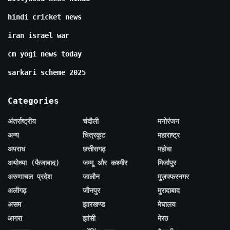
hindi cricket news
iran israel war
cm yogi news today
sarkari scheme 2025
Categories
अंतर्राष्ट्रीय
चंदौली
मनोरंजन
अन्य
चित्रकूट
महाराष्ट्र
अपराध
छत्तीसगढ़
महोबा
अयोध्या (फैजाबाद)
जम्मू और कश्मीर
मिर्जापुर
अरुणाचल प्रदेश
जालौन
मुज़फ्फरनगर
अलीगढ़
जौनपुर
मुरादाबाद
असम
झारखण्ड
मेघालय
आगरा
झांसी
मेरठ