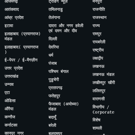
आजमगढ़
ट्रेंडिंग न्यूज़
मैनपुरी
आतंकवाद
तमिलनाडु
राजनीति
आंध्र प्रदेश
तेलंगाना
राजस्थान
इटावा
दादरा और नगर हवेली
राज्य
एवं दमन और दीव
इलाहाबाद (प्रयागराज)
रामपुर
मंडल
दिल्ली
रायबरेली
इलाहाबाद( प्रयागराज
देवरिया
राष्ट्रीय
)
धर्म
लक्षद्वीप
ई-पेपर / ई-मैगज़ीन
पंजाब
लखनऊ
उत्तर प्रदेश
पश्चिम बंगाल
लखनऊ मंडल
उत्तराखंड
पुडुचेरी
लखीमपुर खीरी
उन्नाव
प्रतापगढ़
ललितपुर
एटा
फतेहपुर
वाराणसी
ओडिसा
फैजाबाद (अयोध्या)
विभागीय /
औरैया
मंडल
Corporate
कन्नौज
बदायूँ
विशेष
कर्नाटका
बरेली
शामली
कानपुर नगर
बलरामपुर