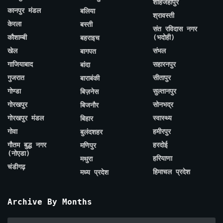
शाहजहाँपुर
कानपुर मंडल
बलिया
श्रावस्ती
केरला
बस्ती
संत रविदास नगर
कौशाम्बी
(भदोही)
बहराइच
खेल
संभल
बागपत
गाजियाबाद
सहारनपुर
बांदा
गुजरात
सीतापुर
बाराबंकी
गोण्डा
सुल्तानपुर
बिज़नेस
गोरखपुर
सोनभद्र
बिजनौर
गोरखपुर मंडल
स्वास्थ्य
बिहार
गोवा
हमीरपुर
बुलंदशहर
गौतम बुद्ध नगर
हरदोई
मणिपुर
(नोएडा)
हरियाणा
मथुरा
चंडीगढ़
हिमाचल प्रदेश
मध्य प्रदेश
Archive By Months
Archive