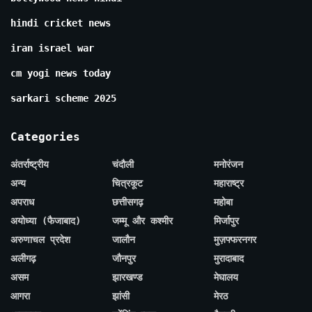
hindi cricket news
iran israel war
cm yogi news today
sarkari scheme 2025
Categories
अंतर्राष्ट्रीय
चंदौली
मनोरंजन
अन्य
चित्रकूट
महाराष्ट्र
अपराध
छत्तीसगढ़
महोबा
अयोध्या (फैजाबाद)
जम्मू और कश्मीर
मिर्जापुर
अरुणाचल प्रदेश
जालौन
मुज़फ्फरनगर
अलीगढ़
जौनपुर
मुरादाबाद
असम
झारखण्ड
मेघालय
आगरा
झांसी
मेरठ