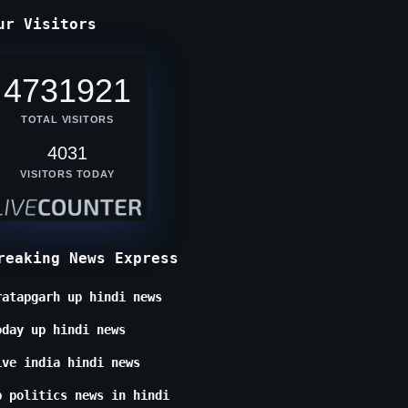
ur Visitors
4731921
TOTAL VISITORS
4031
VISITORS TODAY
reaking News Express
ratapgarh up hindi news
oday up hindi news
ive india hindi news
p politics news in hindi