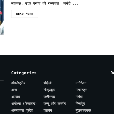
लखनऊ: उत्तर प्रदेश की राज्यपाल आनंदी ...
READ MORE
Categories
D
अंतर्राष्ट्रीय
चंदौली
मनोरंजन
अन्य
चित्रकूट
महाराष्ट्र
अपराध
छत्तीसगढ़
महोबा
अयोध्या (फैजाबाद)
जम्मू और कश्मीर
मिर्जापुर
अरुणाचल प्रदेश
जालौन
मुज़फ्फरनगर