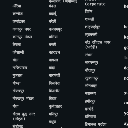
फैजाबाद (अयोध्या)
Corporate
औरैया
मंडल
h
विशेष
कन्नौज
बदायूँ
शामली
कर्नाटका
बरेली
शाहजहाँपुर
h
कानपुर नगर
बलरामपुर
श्रावस्ती
कानपुर मंडल
बलिया
k
संत रविदास नगर
केरला
बस्ती
(भदोही)
g
कौशाम्बी
बहराइच
संभल
l
खेल
बागपत
सहारनपुर
गाजियाबाद
बांदा
d
सीतापुर
गुजरात
बाराबंकी
सुल्तानपुर
m
गोण्डा
बिज़नेस
सोनभद्र
गोरखपुर
बिजनौर
y
स्वास्थ्य
गोरखपुर मंडल
बिहार
हमीरपुर
c
गोवा
बुलंदशहर
हरदोई
y
गौतम बुद्ध नगर
मणिपुर
हरियाणा
(नोएडा)
मथुरा
a
हिमाचल प्रदेश
चंडीगढ़