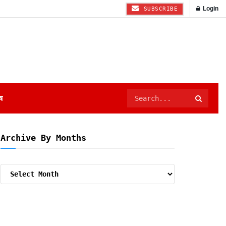
Login
SUBSCRIBE
ष
Archive By Months
Archive
By
Months