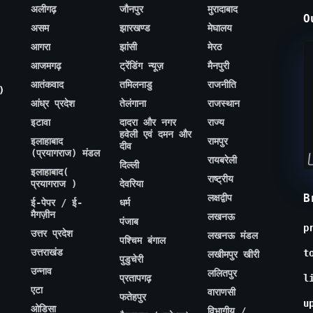
अलीगढ़
जौनपुर
मुरादाबाद
O
असम
झारखण्ड
मेघालय
आगरा
झांसी
मेरठ
आजमगढ़
ट्रेंडिंग न्यूज़
मैनपुरी
आतंकवाद
तमिलनाडु
राजनीति
)
आंध्र प्रदेश
तेलंगाना
राजस्थान
इटावा
दादरा और नगर
राज्य
हवेली एवं दमन और
इलाहाबाद
रामपुर
दीव
(प्रयागराज) मंडल
रायबरेली
दिल्ली
इलाहाबाद(
राष्ट्रीय
प्रयागराज )
देवरिया
B
लक्षद्वीप
ई-पेपर / ई-
धर्म
मैगज़ीन
लखनऊ
पंजाब
p
उत्तर प्रदेश
लखनऊ मंडल
पश्चिम बंगाल
उत्तराखंड
t
लखीमपुर खीरी
पुडुचेरी
उन्नाव
ललितपुर
प्रतापगढ़
l
एटा
वाराणसी
फतेहपुर
u
ओडिसा
विभागीय /