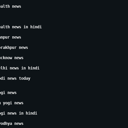
ealth news
ealth news in hindi
anpur news
orakhpur news
ucknow news
elhi news in hindi
odi news today
ogi news
m yogi news
ogi news in hindi
yodhya news