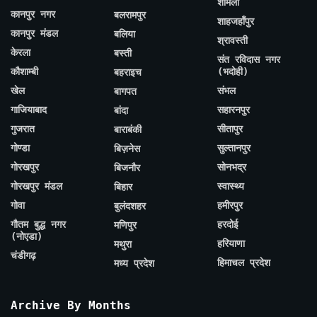
शामली
कानपुर नगर
बलरामपुर
शाहजहाँपुर
कानपुर मंडल
बलिया
श्रावस्ती
केरला
बस्ती
संत रविदास नगर
कौशाम्बी
(भदोही)
बहराइच
खेल
संभल
बागपत
गाजियाबाद
सहारनपुर
बांदा
गुजरात
सीतापुर
बाराबंकी
गोण्डा
सुल्तानपुर
बिज़नेस
गोरखपुर
सोनभद्र
बिजनौर
गोरखपुर मंडल
स्वास्थ्य
बिहार
गोवा
हमीरपुर
बुलंदशहर
गौतम बुद्ध नगर
हरदोई
मणिपुर
(नोएडा)
हरियाणा
मथुरा
चंडीगढ़
हिमाचल प्रदेश
मध्य प्रदेश
Archive By Months