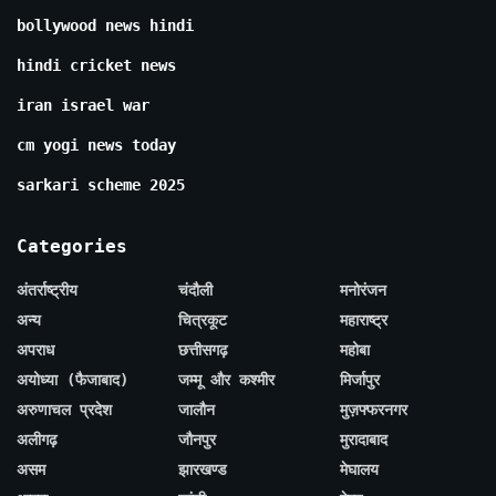
bollywood news hindi
hindi cricket news
iran israel war
cm yogi news today
sarkari scheme 2025
Categories
अंतर्राष्ट्रीय
चंदौली
मनोरंजन
अन्य
चित्रकूट
महाराष्ट्र
अपराध
छत्तीसगढ़
महोबा
अयोध्या (फैजाबाद)
जम्मू और कश्मीर
मिर्जापुर
अरुणाचल प्रदेश
जालौन
मुज़फ्फरनगर
अलीगढ़
जौनपुर
मुरादाबाद
असम
झारखण्ड
मेघालय