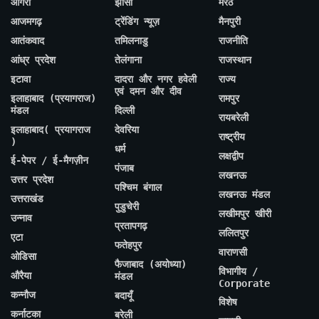
आगरा
झांसी
मेरठ
आजमगढ़
ट्रेंडिंग न्यूज़
मैनपुरी
आतंकवाद
तमिलनाडु
राजनीति
आंध्र प्रदेश
तेलंगाना
राजस्थान
इटावा
दादरा और नगर हवेली
राज्य
एवं दमन और दीव
इलाहाबाद (प्रयागराज)
रामपुर
मंडल
दिल्ली
रायबरेली
इलाहाबाद( प्रयागराज
देवरिया
राष्ट्रीय
)
धर्म
लक्षद्वीप
ई-पेपर / ई-मैगज़ीन
पंजाब
लखनऊ
उत्तर प्रदेश
पश्चिम बंगाल
लखनऊ मंडल
उत्तराखंड
पुडुचेरी
लखीमपुर खीरी
उन्नाव
प्रतापगढ़
ललितपुर
एटा
फतेहपुर
वाराणसी
ओडिसा
फैजाबाद (अयोध्या)
विभागीय /
औरैया
मंडल
Corporate
कन्नौज
बदायूँ
विशेष
कर्नाटका
बरेली