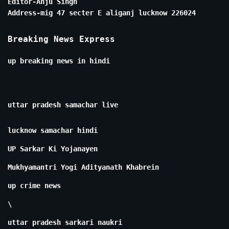
Editor-Anju Singh
Address-mig 47 secter E aliganj lucknow 226024
Breaking News Express
up breaking news in hindi
uttar pradesh samachar live
lucknow samachar hindi
UP Sarkar Ki Yojanayen
Mukhyamantri Yogi Adityanath Khabrein
up crime news
\
uttar pradesh sarkari naukri