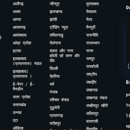
अलीगढ़
जौनपुर
मुरादाबाद
O
असम
झारखण्ड
मेघालय
आगरा
झांसी
मेरठ
आजमगढ़
ट्रेंडिंग न्यूज़
मैनपुरी
आतंकवाद
तमिलनाडु
राजनीति
)
आंध्र प्रदेश
तेलंगाना
राजस्थान
इटावा
दादरा और नगर
राज्य
हवेली एवं दमन और
इलाहाबाद
रामपुर
दीव
(प्रयागराज) मंडल
रायबरेली
दिल्ली
इलाहाबाद(
राष्ट्रीय
प्रयागराज )
देवरिया
B
लक्षद्वीप
ई-पेपर / ई-
धर्म
मैगज़ीन
लखनऊ
पंजाब
p
उत्तर प्रदेश
लखनऊ मंडल
पश्चिम बंगाल
उत्तराखंड
t
लखीमपुर खीरी
पुडुचेरी
उन्नाव
ललितपुर
प्रतापगढ़
l
एटा
वाराणसी
फतेहपुर
u
ओडिसा
विभागीय /