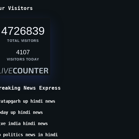
ur Visitors
4726839
TOTAL VISITORS
4107
VISITORS TODAY
reaking News Express
ratapgarh up hindi news
oday up hindi news
ive india hindi news
p politics news in hindi