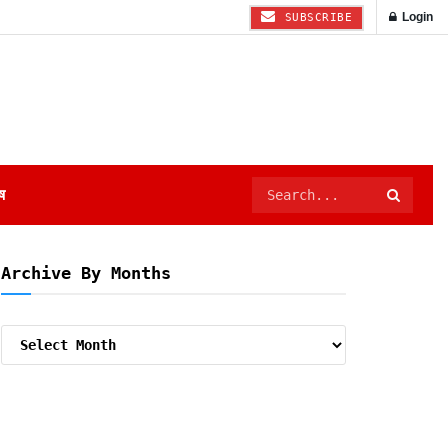
Login
SUBSCRIBE
ष
Archive By Months
Archive
By
Months