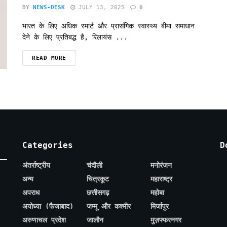
BY
NEWS-DESK
JULY 13, 2025
0
भारत के लिए अधिक स्मार्ट और प्रासंगिक स्वास्थ्य बीमा समाधान
देने के लिए प्रतिबद्ध है, रिलायंस ...
READ MORE
Categories
D
अंतर्राष्ट्रीय
चंदौली
मनोरंजन
अन्य
चित्रकूट
महाराष्ट्र
अपराध
छत्तीसगढ़
महोबा
अयोध्या (फैजाबाद)
जम्मू और कश्मीर
मिर्जापुर
अरुणाचल प्रदेश
जालौन
मुज़फ्फरनगर