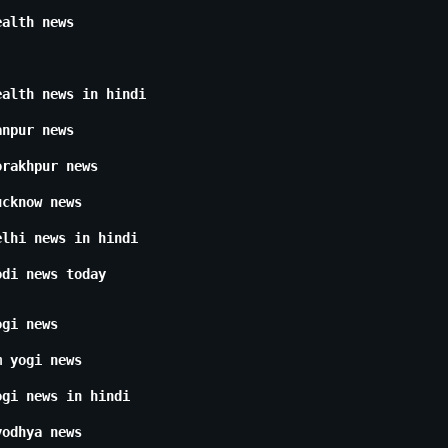
ealth news
ealth news in hindi
anpur news
orakhpur news
ucknow news
elhi news in hindi
odi news today
ogi news
m yogi news
ogi news in hindi
yodhya news