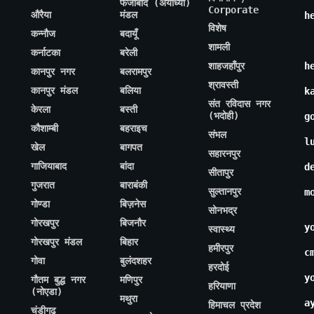
फैजाबाद (अयोध्या)
Corporate
औरैया
मंडल
h
विशेष
कन्नौज
बदायूँ
शामली
कर्नाटका
बरेली
शाहजहाँपुर
h
कानपुर नगर
बलरामपुर
श्रावस्ती
कानपुर मंडल
बलिया
k
संत रविदास नगर
केरला
बस्ती
(भदोही)
g
कौशाम्बी
बहराइच
संभल
l
खेल
बागपत
सहारनपुर
गाजियाबाद
बांदा
d
सीतापुर
गुजरात
बाराबंकी
सुल्तानपुर
m
गोण्डा
बिज़नेस
सोनभद्र
गोरखपुर
बिजनौर
y
स्वास्थ्य
गोरखपुर मंडल
बिहार
हमीरपुर
c
गोवा
बुलंदशहर
हरदोई
y
गौतम बुद्ध नगर
मणिपुर
हरियाणा
(नोएडा)
मथुरा
a
हिमाचल प्रदेश
चंडीगढ़