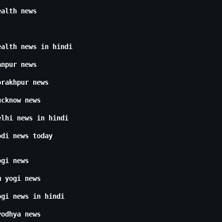
ealth news
ealth news in hindi
anpur news
orakhpur news
ucknow news
elhi news in hindi
odi news today
ogi news
m yogi news
ogi news in hindi
yodhya news