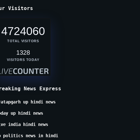
ur Visitors
4724060
TOTAL VISITORS
1328
VISITORS TODAY
reaking News Express
ratapgarh up hindi news
oday up hindi news
ive india hindi news
p politics news in hindi