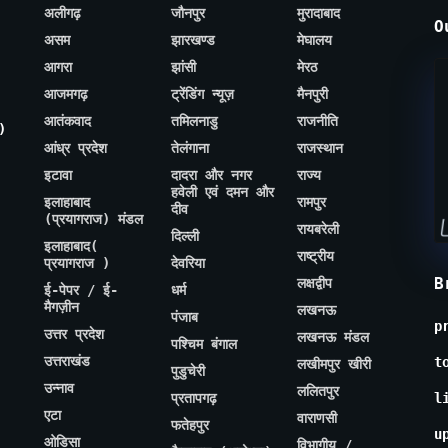
अलीगढ़
जौनपुर
मुरादाबाद
O
असम
झारखण्ड
मेघालय
आगरा
झांसी
मेरठ
आजमगढ़
ट्रेंडिंग न्यूज़
मैनपुरी
आतंकवाद
तमिलनाडु
राजनीति
)
आंध्र प्रदेश
तेलंगाना
राजस्थान
इटावा
दादरा और नगर
राज्य
हवेली एवं दमन और
इलाहाबाद
रामपुर
दीव
(प्रयागराज) मंडल
रायबरेली
दिल्ली
इलाहाबाद(
राष्ट्रीय
प्रयागराज )
देवरिया
B
लक्षद्वीप
ई-पेपर / ई-
धर्म
मैगज़ीन
लखनऊ
पंजाब
p
उत्तर प्रदेश
लखनऊ मंडल
पश्चिम बंगाल
उत्तराखंड
t
लखीमपुर खीरी
पुडुचेरी
उन्नाव
ललितपुर
प्रतापगढ़
l
एटा
वाराणसी
फतेहपुर
u
ओडिसा
विभागीय /