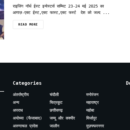
राइजिंग नॉर्थ ईस्ट इन्वेस्टर्स सम्मिट 23-24 मई 2025 का
आगाज़-एक्ट ईस्ट,एक्ट फास्ट,एक्ट फर्स्ट देश को जल्द ...
READ MORE
Categories
D
अंतर्राष्ट्रीय
चंदौली
मनोरंजन
अन्य
चित्रकूट
महाराष्ट्र
अपराध
छत्तीसगढ़
महोबा
अयोध्या (फैजाबाद)
जम्मू और कश्मीर
मिर्जापुर
अरुणाचल प्रदेश
जालौन
मुज़फ्फरनगर