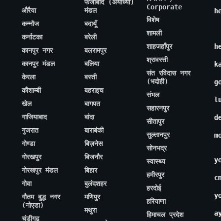
फैजाबाद (अयोध्या)
Corporate
औरैया
मंडल
h
विशेष
कन्नौज
बदायूँ
शामली
कर्नाटका
बरेली
शाहजहाँपुर
h
कानपुर नगर
बलरामपुर
श्रावस्ती
कानपुर मंडल
बलिया
k
संत रविदास नगर
केरला
बस्ती
(भदोही)
g
कौशाम्बी
बहराइच
संभल
l
खेल
बागपत
सहारनपुर
गाजियाबाद
बांदा
d
सीतापुर
गुजरात
बाराबंकी
सुल्तानपुर
m
गोण्डा
बिज़नेस
सोनभद्र
गोरखपुर
बिजनौर
y
स्वास्थ्य
गोरखपुर मंडल
बिहार
हमीरपुर
c
गोवा
बुलंदशहर
हरदोई
y
गौतम बुद्ध नगर
मणिपुर
हरियाणा
(नोएडा)
मथुरा
a
हिमाचल प्रदेश
चंडीगढ़