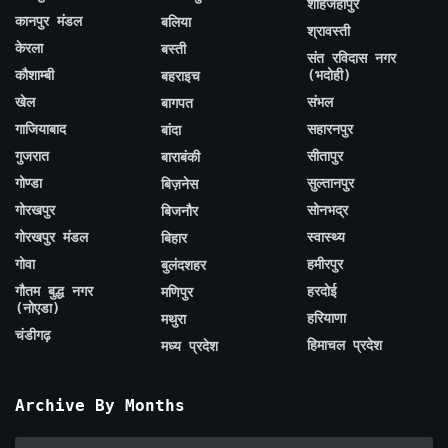
शाहजहाँपुर
कानपुर मंडल
बलिया
श्रावस्ती
केरला
बस्ती
संत रविदास नगर
कौशाम्बी
(भदोही)
बहराइच
खेल
संभल
बागपत
गाजियाबाद
सहारनपुर
बांदा
गुजरात
सीतापुर
बाराबंकी
गोण्डा
सुल्तानपुर
बिज़नेस
गोरखपुर
सोनभद्र
बिजनौर
गोरखपुर मंडल
स्वास्थ्य
बिहार
गोवा
हमीरपुर
बुलंदशहर
गौतम बुद्ध नगर
हरदोई
मणिपुर
(नोएडा)
हरियाणा
मथुरा
चंडीगढ़
हिमाचल प्रदेश
मध्य प्रदेश
Archive By Months
Archive