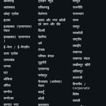
आजमगढ़
ट्रेंडिंग न्यूज़
मैनपुरी
आतंकवाद
तमिलनाडु
राजनीति
आंध्र प्रदेश
तेलंगाना
राजस्थान
इटावा
दादरा और नगर हवेली
राज्य
एवं दमन और दीव
इलाहाबाद (प्रयागराज)
रामपुर
मंडल
दिल्ली
रायबरेली
इलाहाबाद( प्रयागराज
देवरिया
राष्ट्रीय
)
धर्म
लक्षद्वीप
ई-पेपर / ई-मैगज़ीन
पंजाब
लखनऊ
उत्तर प्रदेश
पश्चिम बंगाल
लखनऊ मंडल
उत्तराखंड
पुडुचेरी
लखीमपुर खीरी
उन्नाव
प्रतापगढ़
ललितपुर
एटा
फतेहपुर
वाराणसी
ओडिसा
फैजाबाद (अयोध्या)
विभागीय /
औरैया
मंडल
Corporate
कन्नौज
बदायूँ
विशेष
कर्नाटका
बरेली
शामली
कानपुर नगर
बलरामपुर