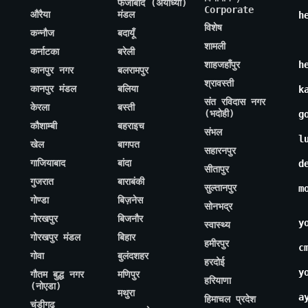
फैजाबाद (अयोध्या)
Corporate
औरैया
मंडल
h
विशेष
कन्नौज
बदायूँ
शामली
कर्नाटका
बरेली
शाहजहाँपुर
h
कानपुर नगर
बलरामपुर
श्रावस्ती
कानपुर मंडल
बलिया
k
संत रविदास नगर
केरला
बस्ती
(भदोही)
g
कौशाम्बी
बहराइच
संभल
l
खेल
बागपत
सहारनपुर
गाजियाबाद
बांदा
d
सीतापुर
गुजरात
बाराबंकी
सुल्तानपुर
m
गोण्डा
बिज़नेस
सोनभद्र
गोरखपुर
बिजनौर
y
स्वास्थ्य
गोरखपुर मंडल
बिहार
हमीरपुर
c
गोवा
बुलंदशहर
हरदोई
y
गौतम बुद्ध नगर
मणिपुर
हरियाणा
(नोएडा)
मथुरा
a
हिमाचल प्रदेश
चंडीगढ़