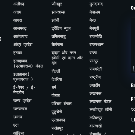
अलीगढ़
जौनपुर
मुरादाबाद
O
असम
झारखण्ड
मेघालय
आगरा
झांसी
मेरठ
आजमगढ़
ट्रेंडिंग न्यूज़
मैनपुरी
आतंकवाद
तमिलनाडु
राजनीति
)
आंध्र प्रदेश
तेलंगाना
राजस्थान
इटावा
दादरा और नगर
राज्य
हवेली एवं दमन और
इलाहाबाद
रामपुर
दीव
(प्रयागराज) मंडल
रायबरेली
दिल्ली
इलाहाबाद(
राष्ट्रीय
प्रयागराज )
देवरिया
B
लक्षद्वीप
ई-पेपर / ई-
धर्म
मैगज़ीन
लखनऊ
पंजाब
p
उत्तर प्रदेश
लखनऊ मंडल
पश्चिम बंगाल
उत्तराखंड
t
लखीमपुर खीरी
पुडुचेरी
उन्नाव
ललितपुर
प्रतापगढ़
l
एटा
वाराणसी
फतेहपुर
u
ओडिसा
विभागीय /