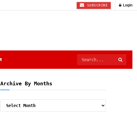
Login
SUBSCRIBE
ष
Archive By Months
Archive
By
Months