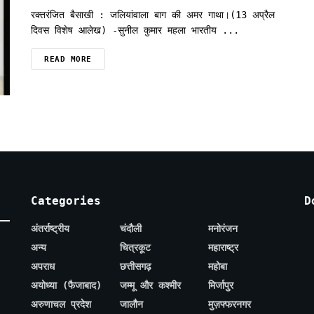
रक्तरंजित बैसाखी : जलियांवाला बाग की अमर गाथा।(13 अप्रैल
दिवस विशेष आलेख) -सुनील कुमार महला भारतीय ...
READ MORE
Categories
D
अंतर्राष्ट्रीय
चंदौली
मनोरंजन
अन्य
चित्रकूट
महाराष्ट्र
अपराध
छत्तीसगढ़
महोबा
अयोध्या (फैजाबाद)
जम्मू और कश्मीर
मिर्जापुर
अरुणाचल प्रदेश
जालौन
मुज़फ्फरनगर