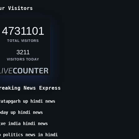
ur Visitors
4731101
TOTAL VISITORS
3211
VISITORS TODAY
reaking News Express
ratapgarh up hindi news
oday up hindi news
ive india hindi news
p politics news in hindi