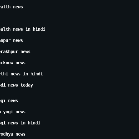
ealth news
ealth news in hindi
anpur news
orakhpur news
ucknow news
elhi news in hindi
odi news today
ogi news
m yogi news
ogi news in hindi
yodhya news