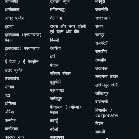
आजमगढ़
ट्रेंडिंग न्यूज़
मैनपुरी
आतंकवाद
तमिलनाडु
राजनीति
आंध्र प्रदेश
तेलंगाना
राजस्थान
इटावा
दादरा और नगर हवेली
राज्य
एवं दमन और दीव
इलाहाबाद (प्रयागराज)
रामपुर
मंडल
दिल्ली
रायबरेली
इलाहाबाद( प्रयागराज
देवरिया
राष्ट्रीय
)
धर्म
लक्षद्वीप
ई-पेपर / ई-मैगज़ीन
पंजाब
लखनऊ
उत्तर प्रदेश
पश्चिम बंगाल
लखनऊ मंडल
उत्तराखंड
पुडुचेरी
लखीमपुर खीरी
उन्नाव
प्रतापगढ़
ललितपुर
एटा
फतेहपुर
वाराणसी
ओडिसा
फैजाबाद (अयोध्या)
विभागीय /
औरैया
मंडल
Corporate
कन्नौज
बदायूँ
विशेष
कर्नाटका
बरेली
शामली
कानपुर नगर
बलरामपुर