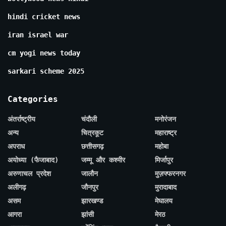
hindi cricket news
iran israel war
cm yogi news today
sarkari scheme 2025
Categories
अंतर्राष्ट्रीय
चंदौली
मनोरंजन
अन्य
चित्रकूट
महाराष्ट्र
अपराध
छत्तीसगढ़
महोबा
अयोध्या (फैजाबाद)
जम्मू और कश्मीर
मिर्जापुर
अरुणाचल प्रदेश
जालौन
मुज़फ्फरनगर
अलीगढ़
जौनपुर
मुरादाबाद
असम
झारखण्ड
मेघालय
आगरा
झांसी
मेरठ