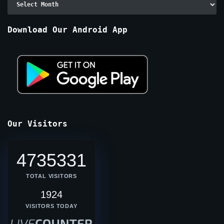
By
Months
Download Our Android App
Our Visitors
4735331
TOTAL VISITORS
1924
VISITORS TODAY