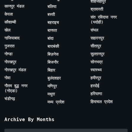
शाहजहाँपुर
कानपुर मंडल
बलिया
श्रावस्ती
केरला
बस्ती
संत रविदास नगर
कौशाम्बी
(भदोही)
बहराइच
खेल
संभल
बागपत
गाजियाबाद
सहारनपुर
बांदा
गुजरात
सीतापुर
बाराबंकी
गोण्डा
सुल्तानपुर
बिज़नेस
गोरखपुर
सोनभद्र
बिजनौर
गोरखपुर मंडल
स्वास्थ्य
बिहार
गोवा
हमीरपुर
बुलंदशहर
गौतम बुद्ध नगर
हरदोई
मणिपुर
(नोएडा)
हरियाणा
मथुरा
चंडीगढ़
हिमाचल प्रदेश
मध्य प्रदेश
Archive By Months
Archive