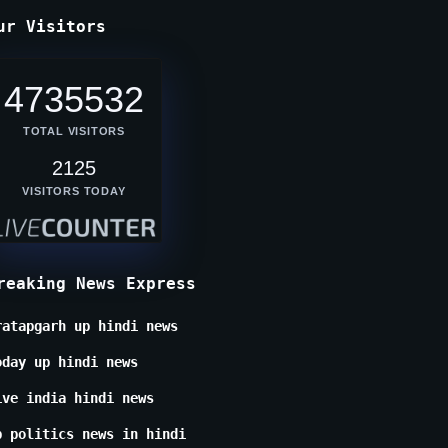
ur Visitors
4735532
TOTAL VISITORS
2125
VISITORS TODAY
reaking News Express
ratapgarh up hindi news
oday up hindi news
ive india hindi news
p politics news in hindi