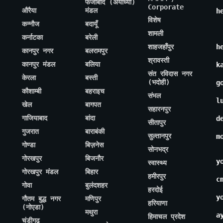
फैजाबाद (अयोध्या)
Corporate
औरैया
मंडल
h
विशेष
कन्नौज
बदायूँ
शामली
कर्नाटका
बरेली
शाहजहाँपुर
h
कानपुर नगर
बलरामपुर
श्रावस्ती
कानपुर मंडल
बलिया
k
संत रविदास नगर
केरला
बस्ती
(भदोही)
g
कौशाम्बी
बहराइच
संभल
l
खेल
बागपत
सहारनपुर
गाजियाबाद
बांदा
d
सीतापुर
गुजरात
बाराबंकी
सुल्तानपुर
m
गोण्डा
बिज़नेस
सोनभद्र
गोरखपुर
बिजनौर
y
स्वास्थ्य
गोरखपुर मंडल
बिहार
हमीरपुर
c
गोवा
बुलंदशहर
हरदोई
y
गौतम बुद्ध नगर
मणिपुर
हरियाणा
(नोएडा)
मथुरा
a
हिमाचल प्रदेश
चंडीगढ़