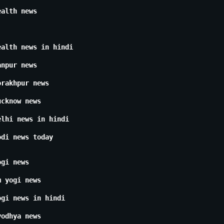
ealth news
ealth news in hindi
anpur news
orakhpur news
ucknow news
elhi news in hindi
odi news today
ogi news
m yogi news
ogi news in hindi
yodhya news