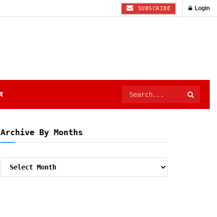
Login
SUBSCRIBE
ष
Archive By Months
Archive
By
Months