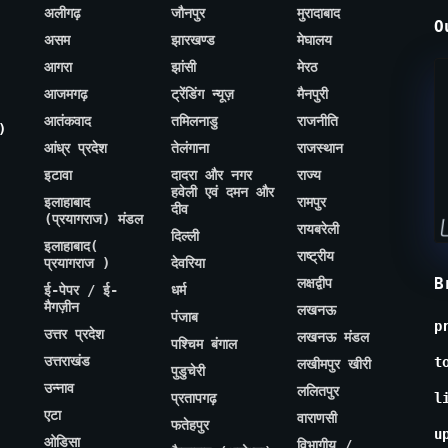
अलीगढ़
जौनपुर
मुरादाबाद
O
असम
झारखण्ड
मेघालय
आगरा
झांसी
मेरठ
आजमगढ़
ट्रेंडिंग न्यूज़
मैनपुरी
आतंकवाद
तमिलनाडु
राजनीति
)
आंध्र प्रदेश
तेलंगाना
राजस्थान
इटावा
दादरा और नगर
राज्य
हवेली एवं दमन और
इलाहाबाद
रामपुर
दीव
(प्रयागराज) मंडल
रायबरेली
दिल्ली
इलाहाबाद(
राष्ट्रीय
प्रयागराज )
देवरिया
B
लक्षद्वीप
ई-पेपर / ई-
धर्म
मैगज़ीन
लखनऊ
पंजाब
p
उत्तर प्रदेश
लखनऊ मंडल
पश्चिम बंगाल
उत्तराखंड
t
लखीमपुर खीरी
पुडुचेरी
उन्नाव
ललितपुर
प्रतापगढ़
l
एटा
वाराणसी
फतेहपुर
u
ओडिसा
विभागीय /