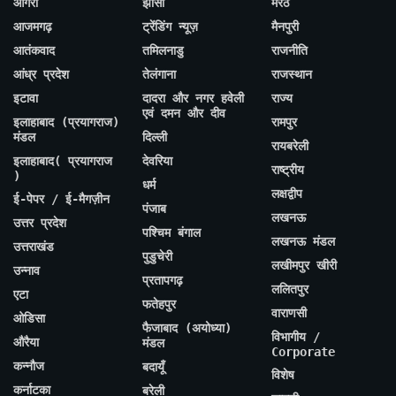
आगरा
झांसी
मेरठ
आजमगढ़
ट्रेंडिंग न्यूज़
मैनपुरी
आतंकवाद
तमिलनाडु
राजनीति
आंध्र प्रदेश
तेलंगाना
राजस्थान
इटावा
दादरा और नगर हवेली
राज्य
एवं दमन और दीव
इलाहाबाद (प्रयागराज)
रामपुर
मंडल
दिल्ली
रायबरेली
इलाहाबाद( प्रयागराज
देवरिया
राष्ट्रीय
)
धर्म
लक्षद्वीप
ई-पेपर / ई-मैगज़ीन
पंजाब
लखनऊ
उत्तर प्रदेश
पश्चिम बंगाल
लखनऊ मंडल
उत्तराखंड
पुडुचेरी
लखीमपुर खीरी
उन्नाव
प्रतापगढ़
ललितपुर
एटा
फतेहपुर
वाराणसी
ओडिसा
फैजाबाद (अयोध्या)
विभागीय /
औरैया
मंडल
Corporate
कन्नौज
बदायूँ
विशेष
कर्नाटका
बरेली