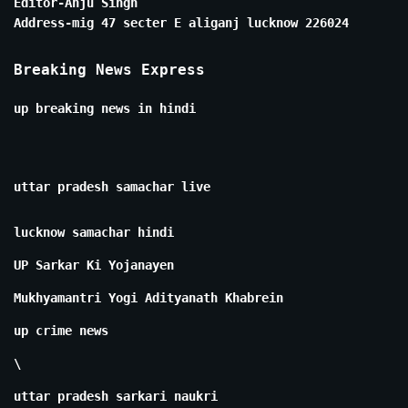
Editor-Anju Singh
Address-mig 47 secter E aliganj lucknow 226024
Breaking News Express
up breaking news in hindi
uttar pradesh samachar live
lucknow samachar hindi
UP Sarkar Ki Yojanayen
Mukhyamantri Yogi Adityanath Khabrein
up crime news
\
uttar pradesh sarkari naukri