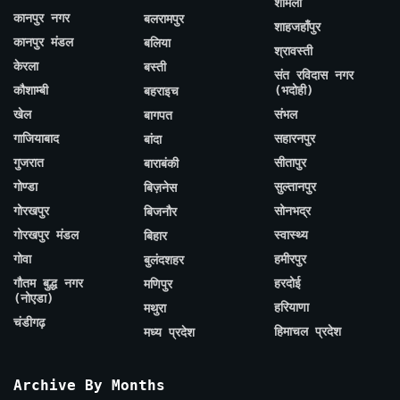
शामली
कानपुर नगर
बलरामपुर
शाहजहाँपुर
कानपुर मंडल
बलिया
श्रावस्ती
केरला
बस्ती
संत रविदास नगर
कौशाम्बी
(भदोही)
बहराइच
खेल
संभल
बागपत
गाजियाबाद
सहारनपुर
बांदा
गुजरात
सीतापुर
बाराबंकी
गोण्डा
सुल्तानपुर
बिज़नेस
गोरखपुर
सोनभद्र
बिजनौर
गोरखपुर मंडल
स्वास्थ्य
बिहार
गोवा
हमीरपुर
बुलंदशहर
गौतम बुद्ध नगर
हरदोई
मणिपुर
(नोएडा)
हरियाणा
मथुरा
चंडीगढ़
हिमाचल प्रदेश
मध्य प्रदेश
Archive By Months