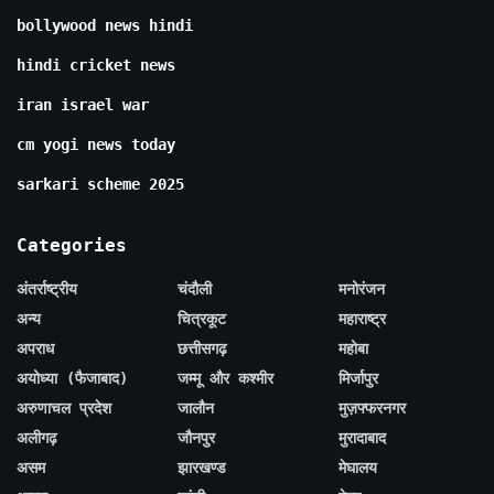
bollywood news hindi
hindi cricket news
iran israel war
cm yogi news today
sarkari scheme 2025
Categories
अंतर्राष्ट्रीय
चंदौली
मनोरंजन
अन्य
चित्रकूट
महाराष्ट्र
अपराध
छत्तीसगढ़
महोबा
अयोध्या (फैजाबाद)
जम्मू और कश्मीर
मिर्जापुर
अरुणाचल प्रदेश
जालौन
मुज़फ्फरनगर
अलीगढ़
जौनपुर
मुरादाबाद
असम
झारखण्ड
मेघालय