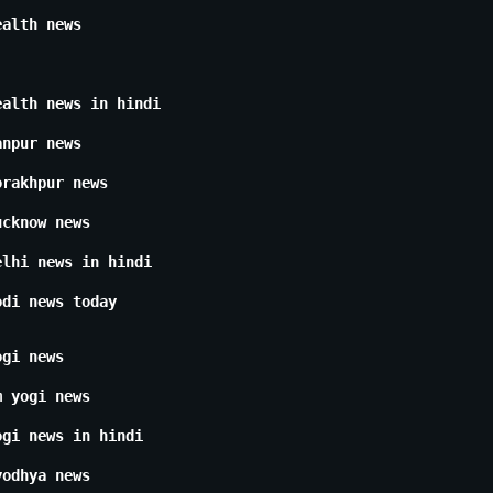
ealth news
ealth news in hindi
anpur news
orakhpur news
ucknow news
elhi news in hindi
odi news today
ogi news
m yogi news
ogi news in hindi
yodhya news