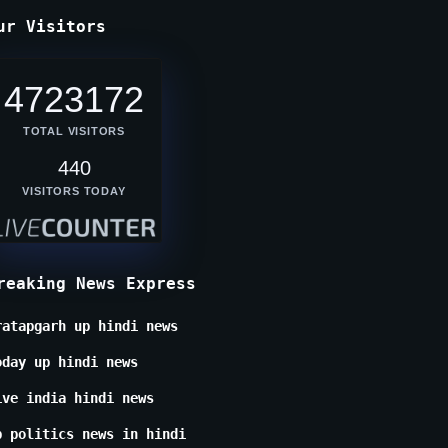
ur Visitors
4723172
TOTAL VISITORS
440
VISITORS TODAY
reaking News Express
ratapgarh up hindi news
oday up hindi news
ive india hindi news
p politics news in hindi