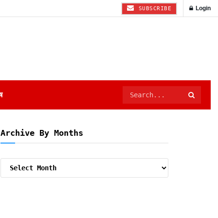
Login
SUBSCRIBE
ष
Archive By Months
Archive
By
Months