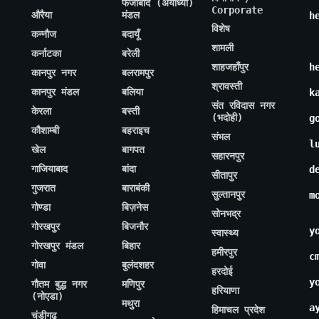
फैजाबाद (अयोध्या)
Corporate
औरैया
मंडल
h
विशेष
कन्नौज
बदायूँ
शामली
कर्नाटका
बरेली
शाहजहाँपुर
h
कानपुर नगर
बलरामपुर
श्रावस्ती
कानपुर मंडल
बलिया
k
संत रविदास नगर
केरला
बस्ती
(भदोही)
g
कौशाम्बी
बहराइच
संभल
l
खेल
बागपत
सहारनपुर
गाजियाबाद
बांदा
d
सीतापुर
गुजरात
बाराबंकी
सुल्तानपुर
m
गोण्डा
बिज़नेस
सोनभद्र
गोरखपुर
बिजनौर
y
स्वास्थ्य
गोरखपुर मंडल
बिहार
हमीरपुर
c
गोवा
बुलंदशहर
हरदोई
y
गौतम बुद्ध नगर
मणिपुर
हरियाणा
(नोएडा)
मथुरा
a
हिमाचल प्रदेश
चंडीगढ़