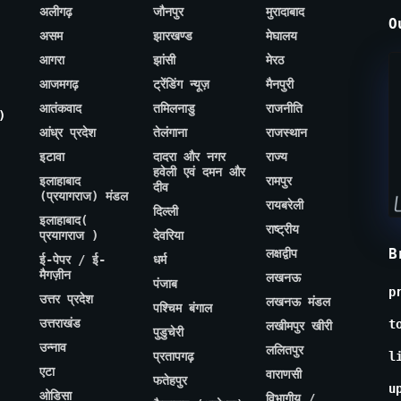
अलीगढ़
जौनपुर
मुरादाबाद
O
असम
झारखण्ड
मेघालय
आगरा
झांसी
मेरठ
आजमगढ़
ट्रेंडिंग न्यूज़
मैनपुरी
आतंकवाद
तमिलनाडु
राजनीति
)
आंध्र प्रदेश
तेलंगाना
राजस्थान
इटावा
दादरा और नगर
राज्य
हवेली एवं दमन और
इलाहाबाद
रामपुर
दीव
(प्रयागराज) मंडल
रायबरेली
दिल्ली
इलाहाबाद(
राष्ट्रीय
प्रयागराज )
देवरिया
B
लक्षद्वीप
ई-पेपर / ई-
धर्म
मैगज़ीन
लखनऊ
पंजाब
p
उत्तर प्रदेश
लखनऊ मंडल
पश्चिम बंगाल
उत्तराखंड
t
लखीमपुर खीरी
पुडुचेरी
उन्नाव
ललितपुर
प्रतापगढ़
l
एटा
वाराणसी
फतेहपुर
u
ओडिसा
विभागीय /