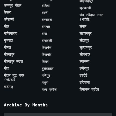
शाहजहाँपुर
कानपुर मंडल
बलिया
श्रावस्ती
केरला
बस्ती
संत रविदास नगर
कौशाम्बी
(भदोही)
बहराइच
खेल
संभल
बागपत
गाजियाबाद
सहारनपुर
बांदा
गुजरात
सीतापुर
बाराबंकी
गोण्डा
सुल्तानपुर
बिज़नेस
गोरखपुर
सोनभद्र
बिजनौर
गोरखपुर मंडल
स्वास्थ्य
बिहार
गोवा
हमीरपुर
बुलंदशहर
गौतम बुद्ध नगर
हरदोई
मणिपुर
(नोएडा)
हरियाणा
मथुरा
चंडीगढ़
हिमाचल प्रदेश
मध्य प्रदेश
Archive By Months
Archive