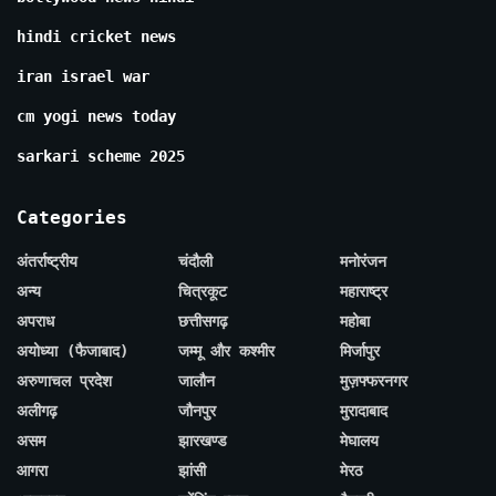
hindi cricket news
iran israel war
cm yogi news today
sarkari scheme 2025
Categories
अंतर्राष्ट्रीय
चंदौली
मनोरंजन
अन्य
चित्रकूट
महाराष्ट्र
अपराध
छत्तीसगढ़
महोबा
अयोध्या (फैजाबाद)
जम्मू और कश्मीर
मिर्जापुर
अरुणाचल प्रदेश
जालौन
मुज़फ्फरनगर
अलीगढ़
जौनपुर
मुरादाबाद
असम
झारखण्ड
मेघालय
आगरा
झांसी
मेरठ