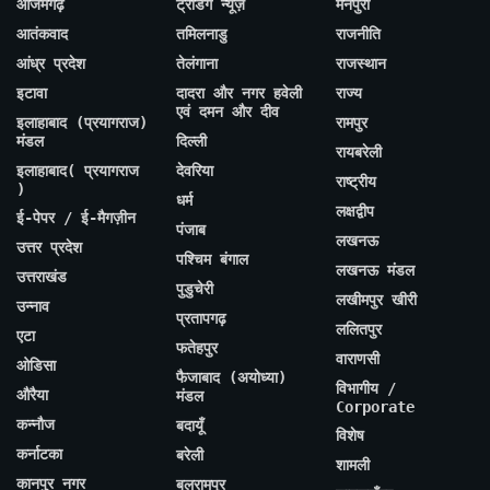
आजमगढ़
ट्रेंडिंग न्यूज़
मैनपुरी
आतंकवाद
तमिलनाडु
राजनीति
आंध्र प्रदेश
तेलंगाना
राजस्थान
इटावा
दादरा और नगर हवेली
राज्य
एवं दमन और दीव
इलाहाबाद (प्रयागराज)
रामपुर
मंडल
दिल्ली
रायबरेली
इलाहाबाद( प्रयागराज
देवरिया
राष्ट्रीय
)
धर्म
लक्षद्वीप
ई-पेपर / ई-मैगज़ीन
पंजाब
लखनऊ
उत्तर प्रदेश
पश्चिम बंगाल
लखनऊ मंडल
उत्तराखंड
पुडुचेरी
लखीमपुर खीरी
उन्नाव
प्रतापगढ़
ललितपुर
एटा
फतेहपुर
वाराणसी
ओडिसा
फैजाबाद (अयोध्या)
विभागीय /
औरैया
मंडल
Corporate
कन्नौज
बदायूँ
विशेष
कर्नाटका
बरेली
शामली
कानपुर नगर
बलरामपुर