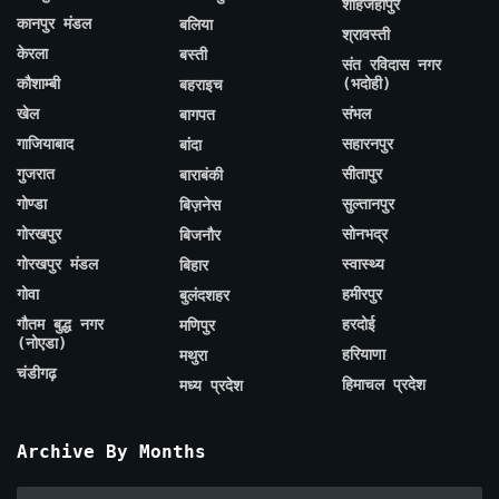
शाहजहाँपुर
कानपुर मंडल
बलिया
श्रावस्ती
केरला
बस्ती
संत रविदास नगर
कौशाम्बी
(भदोही)
बहराइच
खेल
संभल
बागपत
गाजियाबाद
सहारनपुर
बांदा
गुजरात
सीतापुर
बाराबंकी
गोण्डा
सुल्तानपुर
बिज़नेस
गोरखपुर
सोनभद्र
बिजनौर
गोरखपुर मंडल
स्वास्थ्य
बिहार
गोवा
हमीरपुर
बुलंदशहर
गौतम बुद्ध नगर
हरदोई
मणिपुर
(नोएडा)
हरियाणा
मथुरा
चंडीगढ़
हिमाचल प्रदेश
मध्य प्रदेश
Archive By Months
Archive