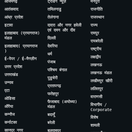
आजमगढ़
ट्रेंडिंग न्यूज़
मैनपुरी
आतंकवाद
तमिलनाडु
राजनीति
आंध्र प्रदेश
तेलंगाना
राजस्थान
इटावा
दादरा और नगर हवेली
राज्य
एवं दमन और दीव
इलाहाबाद (प्रयागराज)
रामपुर
मंडल
दिल्ली
रायबरेली
इलाहाबाद( प्रयागराज
देवरिया
राष्ट्रीय
)
धर्म
लक्षद्वीप
ई-पेपर / ई-मैगज़ीन
पंजाब
लखनऊ
उत्तर प्रदेश
पश्चिम बंगाल
लखनऊ मंडल
उत्तराखंड
पुडुचेरी
लखीमपुर खीरी
उन्नाव
प्रतापगढ़
ललितपुर
एटा
फतेहपुर
वाराणसी
ओडिसा
फैजाबाद (अयोध्या)
विभागीय /
औरैया
मंडल
Corporate
कन्नौज
बदायूँ
विशेष
कर्नाटका
बरेली
शामली
कानपुर नगर
बलरामपुर