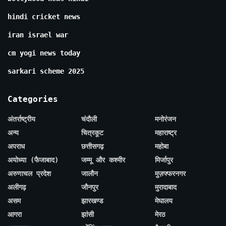
hindi cricket news
iran israel war
cm yogi news today
sarkari scheme 2025
Categories
अंतर्राष्ट्रीय
चंदौली
मनोरंजन
अन्य
चित्रकूट
महाराष्ट्र
अपराध
छत्तीसगढ़
महोबा
अयोध्या (फैजाबाद)
जम्मू और कश्मीर
मिर्जापुर
अरुणाचल प्रदेश
जालौन
मुज़फ्फरनगर
अलीगढ़
जौनपुर
मुरादाबाद
असम
झारखण्ड
मेघालय
आगरा
झांसी
मेरठ