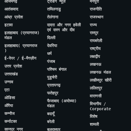
आजमगढ़
ट्रेंडिंग न्यूज़
मैनपुरी
आतंकवाद
तमिलनाडु
राजनीति
आंध्र प्रदेश
तेलंगाना
राजस्थान
इटावा
दादरा और नगर हवेली
राज्य
एवं दमन और दीव
इलाहाबाद (प्रयागराज)
रामपुर
मंडल
दिल्ली
रायबरेली
इलाहाबाद( प्रयागराज
देवरिया
राष्ट्रीय
)
धर्म
लक्षद्वीप
ई-पेपर / ई-मैगज़ीन
पंजाब
लखनऊ
उत्तर प्रदेश
पश्चिम बंगाल
लखनऊ मंडल
उत्तराखंड
पुडुचेरी
लखीमपुर खीरी
उन्नाव
प्रतापगढ़
ललितपुर
एटा
फतेहपुर
वाराणसी
ओडिसा
फैजाबाद (अयोध्या)
विभागीय /
औरैया
मंडल
Corporate
कन्नौज
बदायूँ
विशेष
कर्नाटका
बरेली
शामली
कानपुर नगर
बलरामपुर