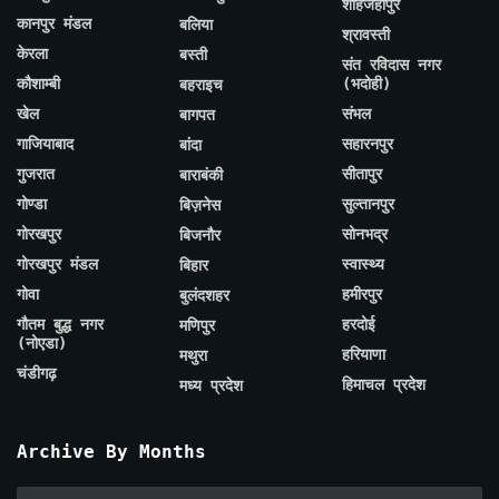
शाहजहाँपुर
कानपुर मंडल
बलिया
श्रावस्ती
केरला
बस्ती
संत रविदास नगर
कौशाम्बी
(भदोही)
बहराइच
खेल
संभल
बागपत
गाजियाबाद
सहारनपुर
बांदा
गुजरात
सीतापुर
बाराबंकी
गोण्डा
सुल्तानपुर
बिज़नेस
गोरखपुर
सोनभद्र
बिजनौर
गोरखपुर मंडल
स्वास्थ्य
बिहार
गोवा
हमीरपुर
बुलंदशहर
गौतम बुद्ध नगर
हरदोई
मणिपुर
(नोएडा)
हरियाणा
मथुरा
चंडीगढ़
हिमाचल प्रदेश
मध्य प्रदेश
Archive By Months
Archive