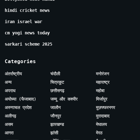
hindi cricket news
iran israel war
cm yogi news today
sarkari scheme 2025
Categories
अंतर्राष्ट्रीय
चंदौली
मनोरंजन
अन्य
चित्रकूट
महाराष्ट्र
अपराध
छत्तीसगढ़
महोबा
अयोध्या (फैजाबाद)
जम्मू और कश्मीर
मिर्जापुर
अरुणाचल प्रदेश
जालौन
मुज़फ्फरनगर
अलीगढ़
जौनपुर
मुरादाबाद
असम
झारखण्ड
मेघालय
आगरा
झांसी
मेरठ