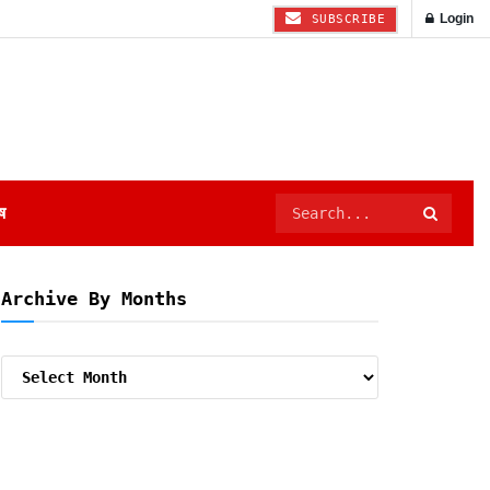
Login
SUBSCRIBE
ष
Archive By Months
Archive
By
Months