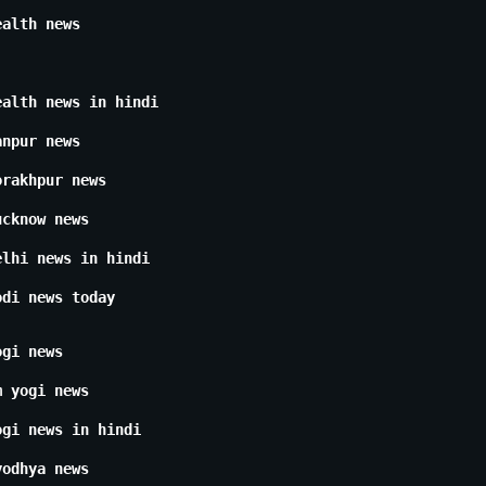
ealth news
ealth news in hindi
anpur news
orakhpur news
ucknow news
elhi news in hindi
odi news today
ogi news
m yogi news
ogi news in hindi
yodhya news