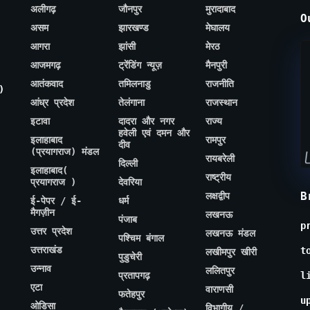
अलीगढ़
जौनपुर
मुरादाबाद
O
असम
झारखण्ड
मेघालय
आगरा
झांसी
मेरठ
आजमगढ़
ट्रेंडिंग न्यूज़
मैनपुरी
आतंकवाद
तमिलनाडु
राजनीति
)
आंध्र प्रदेश
तेलंगाना
राजस्थान
इटावा
दादरा और नगर
राज्य
हवेली एवं दमन और
इलाहाबाद
रामपुर
दीव
(प्रयागराज) मंडल
रायबरेली
दिल्ली
इलाहाबाद(
राष्ट्रीय
प्रयागराज )
देवरिया
B
लक्षद्वीप
ई-पेपर / ई-
धर्म
मैगज़ीन
लखनऊ
पंजाब
p
उत्तर प्रदेश
लखनऊ मंडल
पश्चिम बंगाल
उत्तराखंड
t
लखीमपुर खीरी
पुडुचेरी
उन्नाव
ललितपुर
प्रतापगढ़
l
एटा
वाराणसी
फतेहपुर
u
ओडिसा
विभागीय /