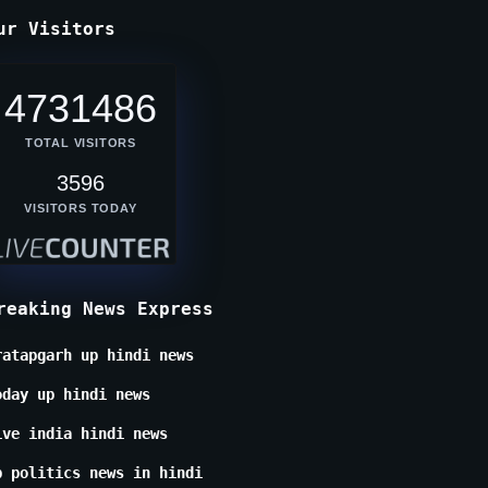
ur Visitors
4731486
TOTAL VISITORS
3596
VISITORS TODAY
reaking News Express
ratapgarh up hindi news
oday up hindi news
ive india hindi news
p politics news in hindi