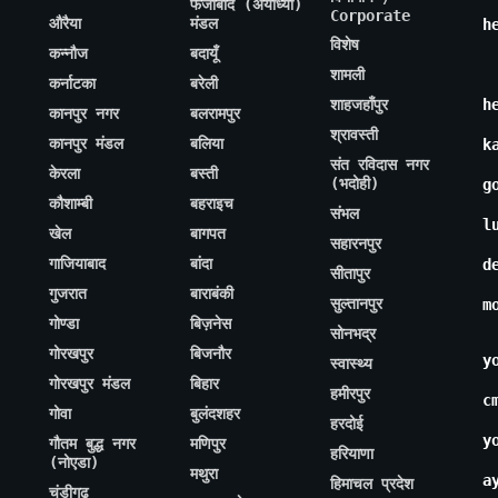
फैजाबाद (अयोध्या)
Corporate
औरैया
मंडल
h
विशेष
कन्नौज
बदायूँ
शामली
कर्नाटका
बरेली
शाहजहाँपुर
h
कानपुर नगर
बलरामपुर
श्रावस्ती
कानपुर मंडल
बलिया
k
संत रविदास नगर
केरला
बस्ती
(भदोही)
g
कौशाम्बी
बहराइच
संभल
l
खेल
बागपत
सहारनपुर
गाजियाबाद
बांदा
d
सीतापुर
गुजरात
बाराबंकी
सुल्तानपुर
m
गोण्डा
बिज़नेस
सोनभद्र
गोरखपुर
बिजनौर
y
स्वास्थ्य
गोरखपुर मंडल
बिहार
हमीरपुर
c
गोवा
बुलंदशहर
हरदोई
y
गौतम बुद्ध नगर
मणिपुर
हरियाणा
(नोएडा)
मथुरा
a
हिमाचल प्रदेश
चंडीगढ़