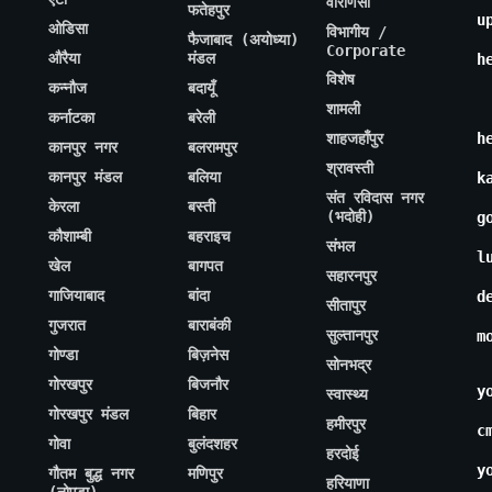
वाराणसी
फतेहपुर
u
ओडिसा
विभागीय /
फैजाबाद (अयोध्या)
Corporate
औरैया
मंडल
h
विशेष
कन्नौज
बदायूँ
शामली
कर्नाटका
बरेली
शाहजहाँपुर
h
कानपुर नगर
बलरामपुर
श्रावस्ती
कानपुर मंडल
बलिया
k
संत रविदास नगर
केरला
बस्ती
(भदोही)
g
कौशाम्बी
बहराइच
संभल
l
खेल
बागपत
सहारनपुर
गाजियाबाद
बांदा
d
सीतापुर
गुजरात
बाराबंकी
सुल्तानपुर
m
गोण्डा
बिज़नेस
सोनभद्र
गोरखपुर
बिजनौर
y
स्वास्थ्य
गोरखपुर मंडल
बिहार
हमीरपुर
c
गोवा
बुलंदशहर
हरदोई
y
गौतम बुद्ध नगर
मणिपुर
हरियाणा