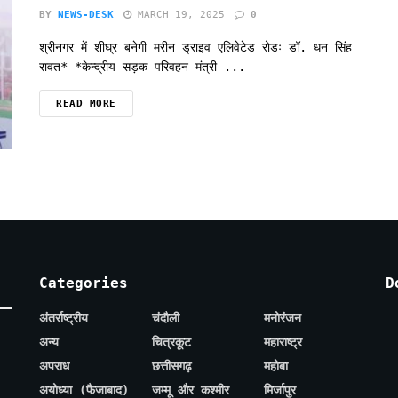
BY
NEWS-DESK
MARCH 19, 2025
0
श्रीनगर में शीघ्र बनेगी मरीन ड्राइव एलिवेटेड रोडः डॉ. धन सिंह
रावत* *केन्द्रीय सड़क परिवहन मंत्री ...
READ MORE
Categories
D
अंतर्राष्ट्रीय
चंदौली
मनोरंजन
अन्य
चित्रकूट
महाराष्ट्र
अपराध
छत्तीसगढ़
महोबा
अयोध्या (फैजाबाद)
जम्मू और कश्मीर
मिर्जापुर