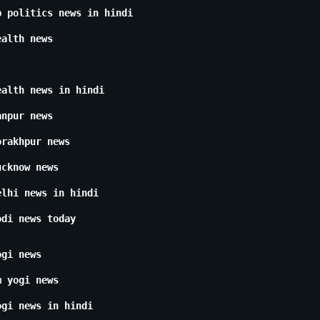
p politics news in hindi
ealth news
ealth news in hindi
anpur news
orakhpur news
ucknow news
elhi news in hindi
odi news today
ogi news
m yogi news
ogi news in hindi