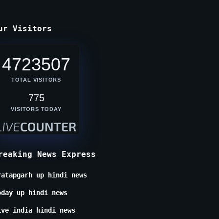
ur Visitors
4723507
TOTAL VISITORS
775
VISITORS TODAY
reaking News Express
ratapgarh up hindi news
oday up hindi news
ive india hindi news