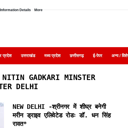
Information Details
More
र प्रदेश
उत्तराखंड
मध्य प्रदेश
छत्तीसगढ़
ई-पेपर
अन्य / विशे
 रोडः NITIN GADKARI MINSTER
TER DELHI
NEW DELHI -श्रीनगर में शीघ्र बनेगी
मरीन ड्राइव एलिवेटेड रोडः डॉ. धन सिंह
रावत*