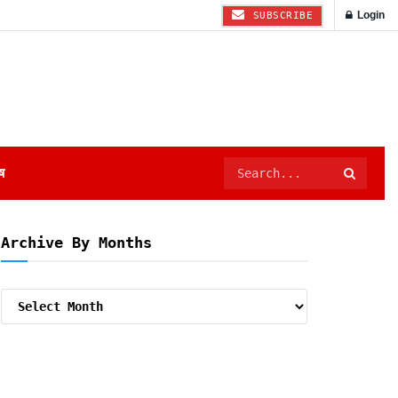
Login
SUBSCRIBE
ष
Archive By Months
Archive
By
Months