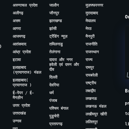
अरुणाचल प्रदेश
जालौन
मुज़फ्फरनगर
अलीगढ़
जौनपुर
मुरादाबाद
O
असम
झारखण्ड
मेघालय
आगरा
झांसी
मेरठ
आजमगढ़
ट्रेंडिंग न्यूज़
मैनपुरी
आतंकवाद
तमिलनाडु
राजनीति
)
आंध्र प्रदेश
तेलंगाना
राजस्थान
इटावा
दादरा और नगर
राज्य
हवेली एवं दमन और
इलाहाबाद
रामपुर
दीव
(प्रयागराज) मंडल
रायबरेली
दिल्ली
इलाहाबाद(
राष्ट्रीय
प्रयागराज )
देवरिया
B
लक्षद्वीप
ई-पेपर / ई-
धर्म
मैगज़ीन
लखनऊ
पंजाब
p
उत्तर प्रदेश
लखनऊ मंडल
पश्चिम बंगाल
उत्तराखंड
t
लखीमपुर खीरी
पुडुचेरी
उन्नाव
ललितपुर
प्रतापगढ़
l
एटा