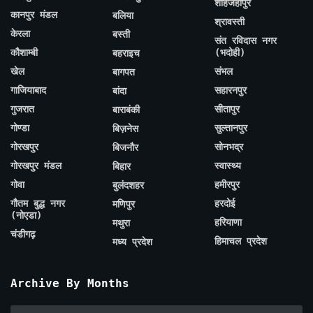
शाहजहाँपुर
कानपुर मंडल
बलिया
श्रावस्ती
केरला
बस्ती
संत रविदास नगर
कौशाम्बी
(भदोही)
बहराइच
खेल
संभल
बागपत
गाजियाबाद
सहारनपुर
बांदा
गुजरात
सीतापुर
बाराबंकी
गोण्डा
सुल्तानपुर
बिज़नेस
गोरखपुर
सोनभद्र
बिजनौर
गोरखपुर मंडल
स्वास्थ्य
बिहार
गोवा
हमीरपुर
बुलंदशहर
गौतम बुद्ध नगर
हरदोई
मणिपुर
(नोएडा)
हरियाणा
मथुरा
चंडीगढ़
हिमाचल प्रदेश
मध्य प्रदेश
Archive By Months
Archive