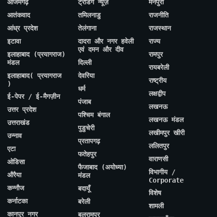
आजमगढ़
ट्रेंडिंग न्यूज़
मैनपुरी
आतंकवाद
तमिलनाडु
राजनीति
आंध्र प्रदेश
तेलंगाना
राजस्थान
इटावा
दादरा और नगर हवेली
राज्य
एवं दमन और दीव
इलाहाबाद (प्रयागराज)
रामपुर
मंडल
दिल्ली
रायबरेली
इलाहाबाद( प्रयागराज
देवरिया
राष्ट्रीय
)
धर्म
लक्षद्वीप
ई-पेपर / ई-मैगज़ीन
पंजाब
लखनऊ
उत्तर प्रदेश
पश्चिम बंगाल
लखनऊ मंडल
उत्तराखंड
पुडुचेरी
लखीमपुर खीरी
उन्नाव
प्रतापगढ़
ललितपुर
एटा
फतेहपुर
वाराणसी
ओडिसा
फैजाबाद (अयोध्या)
विभागीय /
औरैया
मंडल
Corporate
कन्नौज
बदायूँ
विशेष
कर्नाटका
बरेली
शामली
कानपुर नगर
बलरामपुर