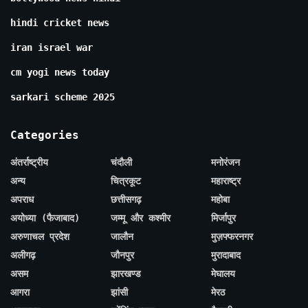
hindi cricket news
iran israel war
cm yogi news today
sarkari scheme 2025
Categories
अंतर्राष्ट्रीय
चंदौली
मनोरंजन
अन्य
चित्रकूट
महाराष्ट्र
अपराध
छत्तीसगढ़
महोबा
अयोध्या (फैजाबाद)
जम्मू और कश्मीर
मिर्जापुर
अरुणाचल प्रदेश
जालौन
मुज़फ्फरनगर
अलीगढ़
जौनपुर
मुरादाबाद
असम
झारखण्ड
मेघालय
आगरा
झांसी
मेरठ