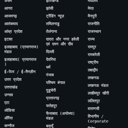
असम
झारखण्ड
मेघालय
आगरा
झांसी
मेरठ
आजमगढ़
ट्रेंडिंग न्यूज़
मैनपुरी
आतंकवाद
तमिलनाडु
राजनीति
आंध्र प्रदेश
तेलंगाना
राजस्थान
इटावा
दादरा और नगर हवेली
राज्य
एवं दमन और दीव
इलाहाबाद (प्रयागराज)
रामपुर
मंडल
दिल्ली
रायबरेली
इलाहाबाद( प्रयागराज
देवरिया
राष्ट्रीय
)
धर्म
लक्षद्वीप
ई-पेपर / ई-मैगज़ीन
पंजाब
लखनऊ
उत्तर प्रदेश
पश्चिम बंगाल
लखनऊ मंडल
उत्तराखंड
पुडुचेरी
लखीमपुर खीरी
उन्नाव
प्रतापगढ़
ललितपुर
एटा
फतेहपुर
वाराणसी
ओडिसा
फैजाबाद (अयोध्या)
विभागीय /
औरैया
मंडल
Corporate
कन्नौज
बदायूँ