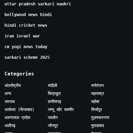
uttar pradesh sarkari naukri
bollywood news hindi
hindi cricket news
iran israel war
cm yogi news today
sarkari scheme 2025
Categories
अंतर्राष्ट्रीय
चंदौली
मनोरंजन
अन्य
चित्रकूट
महाराष्ट्र
अपराध
छत्तीसगढ़
महोबा
अयोध्या (फैजाबाद)
जम्मू और कश्मीर
मिर्जापुर
अरुणाचल प्रदेश
जालौन
मुज़फ्फरनगर
अलीगढ़
जौनपुर
मुरादाबाद