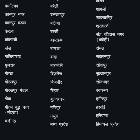
विशेष
कर्नाटका
बरेली
शामली
कानपुर नगर
बलरामपुर
शाहजहाँपुर
कानपुर मंडल
बलिया
श्रावस्ती
केरला
बस्ती
संत रविदास नगर
कौशाम्बी
(भदोही)
बहराइच
खेल
संभल
बागपत
गाजियाबाद
सहारनपुर
बांदा
गुजरात
सीतापुर
बाराबंकी
गोण्डा
सुल्तानपुर
बिज़नेस
गोरखपुर
सोनभद्र
बिजनौर
गोरखपुर मंडल
स्वास्थ्य
बिहार
गोवा
हमीरपुर
बुलंदशहर
गौतम बुद्ध नगर
हरदोई
मणिपुर
(नोएडा)
हरियाणा
मथुरा
चंडीगढ़
हिमाचल प्रदेश
मध्य प्रदेश