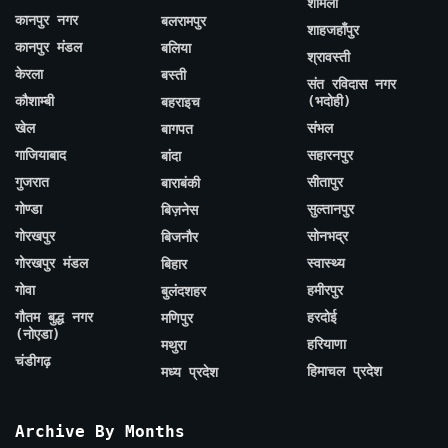
शामली
कानपुर नगर
बलरामपुर
शाहजहाँपुर
कानपुर मंडल
बलिया
श्रावस्ती
केरला
बस्ती
संत रविदास नगर
कौशाम्बी
(भदोही)
बहराइच
खेल
संभल
बागपत
गाजियाबाद
सहारनपुर
बांदा
गुजरात
सीतापुर
बाराबंकी
गोण्डा
सुल्तानपुर
बिज़नेस
गोरखपुर
सोनभद्र
बिजनौर
गोरखपुर मंडल
स्वास्थ्य
बिहार
गोवा
हमीरपुर
बुलंदशहर
गौतम बुद्ध नगर
हरदोई
मणिपुर
(नोएडा)
हरियाणा
मथुरा
चंडीगढ़
हिमाचल प्रदेश
मध्य प्रदेश
Archive By Months