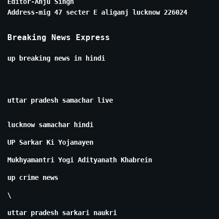
Editor-Anju Singh
Address-mig 47 secter E aliganj lucknow 226024
Breaking News Express
up breaking news in hindi
uttar pradesh samachar live
lucknow samachar hindi
UP Sarkar Ki Yojanayen
Mukhyamantri Yogi Adityanath Khabrein
up crime news
\
uttar pradesh sarkari naukri