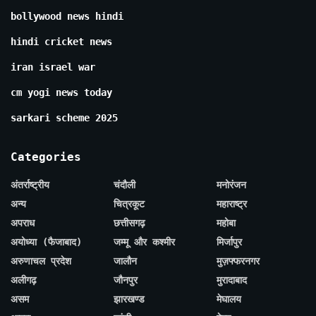
bollywood news hindi
hindi cricket news
iran israel war
cm yogi news today
sarkari scheme 2025
Categories
अंतर्राष्ट्रीय
चंदौली
मनोरंजन
अन्य
चित्रकूट
महाराष्ट्र
अपराध
छत्तीसगढ़
महोबा
अयोध्या (फैजाबाद)
जम्मू और कश्मीर
मिर्जापुर
अरुणाचल प्रदेश
जालौन
मुज़फ्फरनगर
अलीगढ़
जौनपुर
मुरादाबाद
असम
झारखण्ड
मेघालय