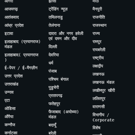
आगरा
झांसी
मेरठ
आजमगढ़
ट्रेंडिंग न्यूज़
मैनपुरी
आतंकवाद
तमिलनाडु
राजनीति
आंध्र प्रदेश
तेलंगाना
राजस्थान
इटावा
दादरा और नगर हवेली
राज्य
एवं दमन और दीव
इलाहाबाद (प्रयागराज)
रामपुर
मंडल
दिल्ली
रायबरेली
इलाहाबाद( प्रयागराज
देवरिया
राष्ट्रीय
)
धर्म
लक्षद्वीप
ई-पेपर / ई-मैगज़ीन
पंजाब
लखनऊ
उत्तर प्रदेश
पश्चिम बंगाल
लखनऊ मंडल
उत्तराखंड
पुडुचेरी
लखीमपुर खीरी
उन्नाव
प्रतापगढ़
ललितपुर
एटा
फतेहपुर
वाराणसी
ओडिसा
फैजाबाद (अयोध्या)
विभागीय /
औरैया
मंडल
Corporate
कन्नौज
बदायूँ
विशेष
कर्नाटका
बरेली