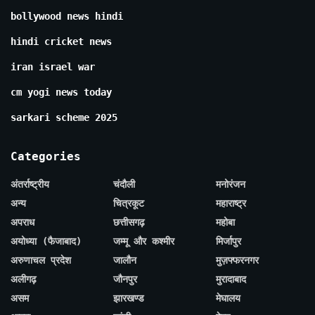
bollywood news hindi
hindi cricket news
iran israel war
cm yogi news today
sarkari scheme 2025
Categories
अंतर्राष्ट्रीय
चंदौली
मनोरंजन
अन्य
चित्रकूट
महाराष्ट्र
अपराध
छत्तीसगढ़
महोबा
अयोध्या (फैजाबाद)
जम्मू और कश्मीर
मिर्जापुर
अरुणाचल प्रदेश
जालौन
मुज़फ्फरनगर
अलीगढ़
जौनपुर
मुरादाबाद
असम
झारखण्ड
मेघालय