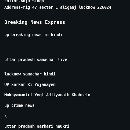
Editor-Anju Singh
Address-mig 47 secter E aliganj lucknow 226024
Breaking News Express
up breaking news in hindi
uttar pradesh samachar live
lucknow samachar hindi
UP Sarkar Ki Yojanayen
Mukhyamantri Yogi Adityanath Khabrein
up crime news
\
uttar pradesh sarkari naukri