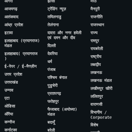
आगरा
झांसी
मेरठ
आजमगढ़
ट्रेंडिंग न्यूज़
मैनपुरी
आतंकवाद
तमिलनाडु
राजनीति
आंध्र प्रदेश
तेलंगाना
राजस्थान
इटावा
दादरा और नगर हवेली
राज्य
एवं दमन और दीव
इलाहाबाद (प्रयागराज)
रामपुर
मंडल
दिल्ली
रायबरेली
इलाहाबाद( प्रयागराज
देवरिया
राष्ट्रीय
)
धर्म
लक्षद्वीप
ई-पेपर / ई-मैगज़ीन
पंजाब
लखनऊ
उत्तर प्रदेश
पश्चिम बंगाल
लखनऊ मंडल
उत्तराखंड
पुडुचेरी
लखीमपुर खीरी
उन्नाव
प्रतापगढ़
ललितपुर
एटा
फतेहपुर
वाराणसी
ओडिसा
फैजाबाद (अयोध्या)
विभागीय /
औरैया
मंडल
Corporate
कन्नौज
बदायूँ
विशेष
कर्नाटका
बरेली