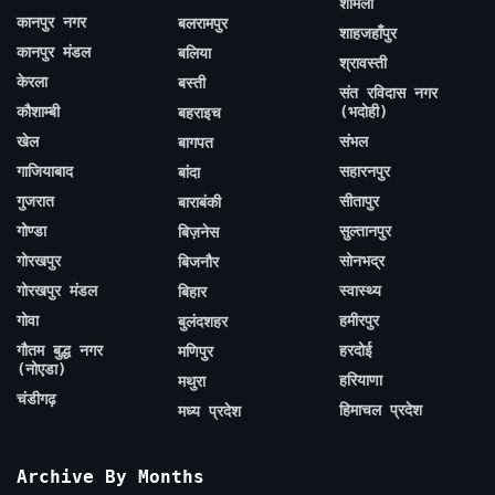
शामली
कानपुर नगर
बलरामपुर
शाहजहाँपुर
कानपुर मंडल
बलिया
श्रावस्ती
केरला
बस्ती
संत रविदास नगर
कौशाम्बी
(भदोही)
बहराइच
खेल
संभल
बागपत
गाजियाबाद
सहारनपुर
बांदा
गुजरात
सीतापुर
बाराबंकी
गोण्डा
सुल्तानपुर
बिज़नेस
गोरखपुर
सोनभद्र
बिजनौर
गोरखपुर मंडल
स्वास्थ्य
बिहार
गोवा
हमीरपुर
बुलंदशहर
गौतम बुद्ध नगर
हरदोई
मणिपुर
(नोएडा)
हरियाणा
मथुरा
चंडीगढ़
हिमाचल प्रदेश
मध्य प्रदेश
Archive By Months