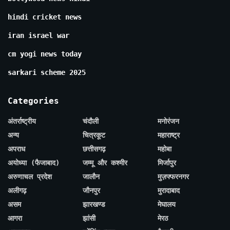
hindi cricket news
iran israel war
cm yogi news today
sarkari scheme 2025
Categories
अंतर्राष्ट्रीय
चंदौली
मनोरंजन
अन्य
चित्रकूट
महाराष्ट्र
अपराध
छत्तीसगढ़
महोबा
अयोध्या (फैजाबाद)
जम्मू और कश्मीर
मिर्जापुर
अरुणाचल प्रदेश
जालौन
मुज़फ्फरनगर
अलीगढ़
जौनपुर
मुरादाबाद
असम
झारखण्ड
मेघालय
आगरा
झांसी
मेरठ