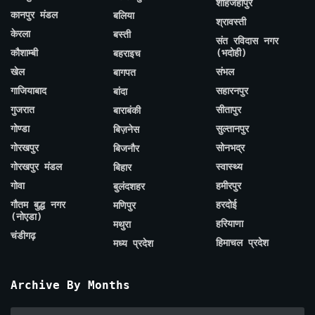
शाहजहाँपुर
कानपुर मंडल
बलिया
श्रावस्ती
केरला
बस्ती
संत रविदास नगर
कौशाम्बी
(भदोही)
बहराइच
खेल
संभल
बागपत
गाजियाबाद
सहारनपुर
बांदा
गुजरात
सीतापुर
बाराबंकी
गोण्डा
सुल्तानपुर
बिज़नेस
गोरखपुर
सोनभद्र
बिजनौर
गोरखपुर मंडल
स्वास्थ्य
बिहार
गोवा
हमीरपुर
बुलंदशहर
गौतम बुद्ध नगर
हरदोई
मणिपुर
(नोएडा)
हरियाणा
मथुरा
चंडीगढ़
हिमाचल प्रदेश
मध्य प्रदेश
Archive By Months
Archive