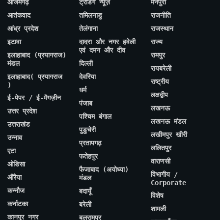
आजमगढ़
ट्रेंडिंग न्यूज़
मैनपुरी
आतंकवाद
तमिलनाडु
राजनीति
आंध्र प्रदेश
तेलंगाना
राजस्थान
इटावा
दादरा और नगर हवेली
राज्य
एवं दमन और दीव
इलाहाबाद (प्रयागराज)
रामपुर
मंडल
दिल्ली
रायबरेली
इलाहाबाद( प्रयागराज
देवरिया
राष्ट्रीय
)
धर्म
लक्षद्वीप
ई-पेपर / ई-मैगज़ीन
पंजाब
लखनऊ
उत्तर प्रदेश
पश्चिम बंगाल
लखनऊ मंडल
उत्तराखंड
पुडुचेरी
लखीमपुर खीरी
उन्नाव
प्रतापगढ़
ललितपुर
एटा
फतेहपुर
वाराणसी
ओडिसा
फैजाबाद (अयोध्या)
विभागीय /
औरैया
मंडल
Corporate
कन्नौज
बदायूँ
विशेष
कर्नाटका
बरेली
शामली
कानपुर नगर
बलरामपुर