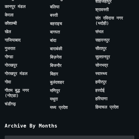
शाहजहाँपुर
कानपुर मंडल
बलिया
श्रावस्ती
केरला
बस्ती
संत रविदास नगर
कौशाम्बी
(भदोही)
बहराइच
खेल
संभल
बागपत
गाजियाबाद
सहारनपुर
बांदा
गुजरात
सीतापुर
बाराबंकी
गोण्डा
सुल्तानपुर
बिज़नेस
गोरखपुर
सोनभद्र
बिजनौर
गोरखपुर मंडल
स्वास्थ्य
बिहार
गोवा
हमीरपुर
बुलंदशहर
गौतम बुद्ध नगर
हरदोई
मणिपुर
(नोएडा)
हरियाणा
मथुरा
चंडीगढ़
हिमाचल प्रदेश
मध्य प्रदेश
Archive By Months
Archive