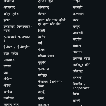
आजमगढ़
ट्रेंडिंग न्यूज़
मैनपुरी
आतंकवाद
तमिलनाडु
राजनीति
आंध्र प्रदेश
तेलंगाना
राजस्थान
इटावा
दादरा और नगर हवेली
राज्य
एवं दमन और दीव
इलाहाबाद (प्रयागराज)
रामपुर
मंडल
दिल्ली
रायबरेली
इलाहाबाद( प्रयागराज
देवरिया
राष्ट्रीय
)
धर्म
लक्षद्वीप
ई-पेपर / ई-मैगज़ीन
पंजाब
लखनऊ
उत्तर प्रदेश
पश्चिम बंगाल
लखनऊ मंडल
उत्तराखंड
पुडुचेरी
लखीमपुर खीरी
उन्नाव
प्रतापगढ़
ललितपुर
एटा
फतेहपुर
वाराणसी
ओडिसा
फैजाबाद (अयोध्या)
विभागीय /
औरैया
मंडल
Corporate
कन्नौज
बदायूँ
विशेष
कर्नाटका
बरेली
शामली
कानपुर नगर
बलरामपुर