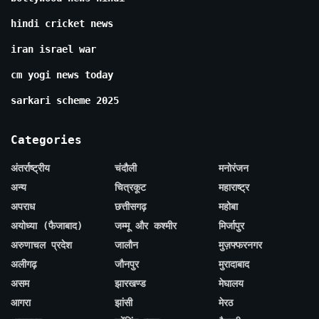
hindi cricket news
iran israel war
cm yogi news today
sarkari scheme 2025
Categories
अंतर्राष्ट्रीय
चंदौली
मनोरंजन
अन्य
चित्रकूट
महाराष्ट्र
अपराध
छत्तीसगढ़
महोबा
अयोध्या (फैजाबाद)
जम्मू और कश्मीर
मिर्जापुर
अरुणाचल प्रदेश
जालौन
मुज़फ्फरनगर
अलीगढ़
जौनपुर
मुरादाबाद
असम
झारखण्ड
मेघालय
आगरा
झांसी
मेरठ