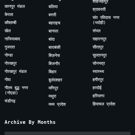
शाहजहाँपुर
कानपुर मंडल
बलिया
श्रावस्ती
केरला
बस्ती
संत रविदास नगर
कौशाम्बी
(भदोही)
बहराइच
खेल
संभल
बागपत
गाजियाबाद
सहारनपुर
बांदा
गुजरात
सीतापुर
बाराबंकी
गोण्डा
सुल्तानपुर
बिज़नेस
गोरखपुर
सोनभद्र
बिजनौर
गोरखपुर मंडल
स्वास्थ्य
बिहार
गोवा
हमीरपुर
बुलंदशहर
गौतम बुद्ध नगर
हरदोई
मणिपुर
(नोएडा)
हरियाणा
मथुरा
चंडीगढ़
हिमाचल प्रदेश
मध्य प्रदेश
Archive By Months
Archive