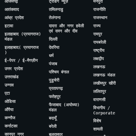
आजमगढ़
ट्रेंडिंग न्यूज़
मैनपुरी
आतंकवाद
तमिलनाडु
राजनीति
आंध्र प्रदेश
तेलंगाना
राजस्थान
इटावा
दादरा और नगर हवेली
राज्य
एवं दमन और दीव
इलाहाबाद (प्रयागराज)
रामपुर
मंडल
दिल्ली
रायबरेली
इलाहाबाद( प्रयागराज
देवरिया
राष्ट्रीय
)
धर्म
लक्षद्वीप
ई-पेपर / ई-मैगज़ीन
पंजाब
लखनऊ
उत्तर प्रदेश
पश्चिम बंगाल
लखनऊ मंडल
उत्तराखंड
पुडुचेरी
लखीमपुर खीरी
उन्नाव
प्रतापगढ़
ललितपुर
एटा
फतेहपुर
वाराणसी
ओडिसा
फैजाबाद (अयोध्या)
विभागीय /
औरैया
मंडल
Corporate
कन्नौज
बदायूँ
विशेष
कर्नाटका
बरेली
शामली
कानपुर नगर
बलरामपुर