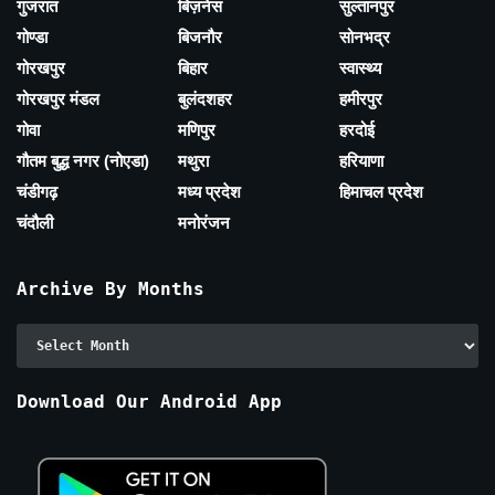
गुजरात
बिज़नेस
सुल्तानपुर
गोण्डा
बिजनौर
सोनभद्र
गोरखपुर
बिहार
स्वास्थ्य
गोरखपुर मंडल
बुलंदशहर
हमीरपुर
गोवा
मणिपुर
हरदोई
गौतम बुद्ध नगर (नोएडा)
मथुरा
हरियाणा
चंडीगढ़
मध्य प्रदेश
हिमाचल प्रदेश
चंदौली
मनोरंजन
Archive By Months
Archive
By
Months
Download Our Android App