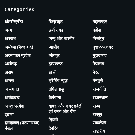
Categories
अंतर्राष्ट्रीय
चित्रकूट
महाराष्ट्र
अन्य
छत्तीसगढ़
महोबा
अपराध
जम्मू और कश्मीर
मिर्जापुर
अयोध्या (फैजाबाद)
जालौन
मुज़फ्फरनगर
अरुणाचल प्रदेश
जौनपुर
मुरादाबाद
अलीगढ़
झारखण्ड
मेघालय
असम
झांसी
मेरठ
आगरा
ट्रेंडिंग न्यूज़
मैनपुरी
आजमगढ़
तमिलनाडु
राजनीति
आतंकवाद
तेलंगाना
राजस्थान
आंध्र प्रदेश
दादरा और नगर हवेली
राज्य
एवं दमन और दीव
इटावा
रामपुर
दिल्ली
इलाहाबाद (प्रयागराज)
रायबरेली
मंडल
देवरिया
राष्ट्रीय