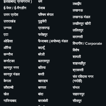
इलाहाबाद( प्रयागराज )
धर्म
लक्षद्वीप
ई-पेपर / ई-मैगज़ीन
पंजाब
लखनऊ
उत्तर प्रदेश
पश्चिम बंगाल
लखनऊ मंडल
उत्तराखंड
पुडुचेरी
लखीमपुर खीरी
उन्नाव
प्रतापगढ़
ललितपुर
एटा
फतेहपुर
वाराणसी
ओडिसा
फैजाबाद (अयोध्या) मंडल
विभागीय / Corporate
औरैया
बदायूँ
विशेष
कन्नौज
बरेली
शामली
कर्नाटका
बलरामपुर
शाहजहाँपुर
कानपुर नगर
बलिया
श्रावस्ती
कानपुर मंडल
बस्ती
संत रविदास नगर
केरला
बहराइच
(भदोही)
कौशाम्बी
बागपत
संभल
खेल
बांदा
सहारनपुर
गाजियाबाद
बाराबंकी
सीतापुर