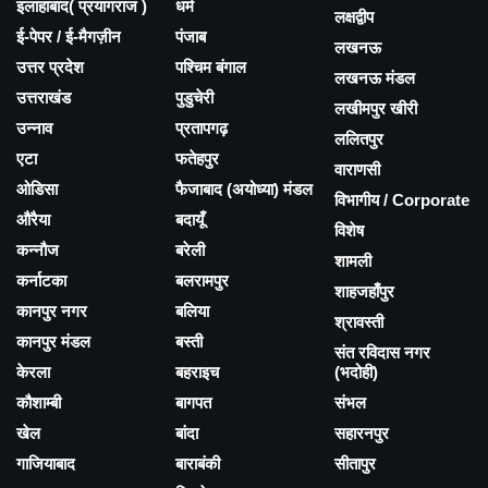
इलाहाबाद( प्रयागराज )
धर्म
लक्षद्वीप
ई-पेपर / ई-मैगज़ीन
पंजाब
लखनऊ
उत्तर प्रदेश
पश्चिम बंगाल
लखनऊ मंडल
उत्तराखंड
पुडुचेरी
लखीमपुर खीरी
उन्नाव
प्रतापगढ़
ललितपुर
एटा
फतेहपुर
वाराणसी
ओडिसा
फैजाबाद (अयोध्या) मंडल
विभागीय / Corporate
औरैया
बदायूँ
विशेष
कन्नौज
बरेली
शामली
कर्नाटका
बलरामपुर
शाहजहाँपुर
कानपुर नगर
बलिया
श्रावस्ती
कानपुर मंडल
बस्ती
संत रविदास नगर
केरला
बहराइच
(भदोही)
कौशाम्बी
बागपत
संभल
खेल
बांदा
सहारनपुर
गाजियाबाद
बाराबंकी
सीतापुर