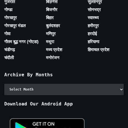
गुजरात
बिज़नेस
सुल्तानपुर
गोण्डा
बिजनौर
सोनभद्र
गोरखपुर
बिहार
स्वास्थ्य
गोरखपुर मंडल
बुलंदशहर
हमीरपुर
गोवा
मणिपुर
हरदोई
गौतम बुद्ध नगर (नोएडा)
मथुरा
हरियाणा
चंडीगढ़
मध्य प्रदेश
हिमाचल प्रदेश
चंदौली
मनोरंजन
Archive By Months
Archive
By
Months
Download Our Android App