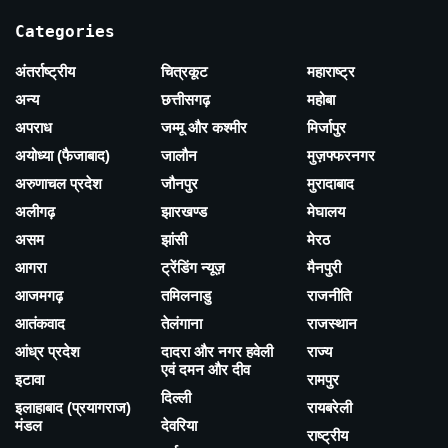
Categories
अंतर्राष्ट्रीय
चित्रकूट
महाराष्ट्र
अन्य
छत्तीसगढ़
महोबा
अपराध
जम्मू और कश्मीर
मिर्जापुर
अयोध्या (फैजाबाद)
जालौन
मुज़फ्फरनगर
अरुणाचल प्रदेश
जौनपुर
मुरादाबाद
अलीगढ़
झारखण्ड
मेघालय
असम
झांसी
मेरठ
आगरा
ट्रेंडिंग न्यूज़
मैनपुरी
आजमगढ़
तमिलनाडु
राजनीति
आतंकवाद
तेलंगाना
राजस्थान
आंध्र प्रदेश
दादरा और नगर हवेली
राज्य
एवं दमन और दीव
इटावा
रामपुर
दिल्ली
इलाहाबाद (प्रयागराज)
रायबरेली
मंडल
देवरिया
राष्ट्रीय