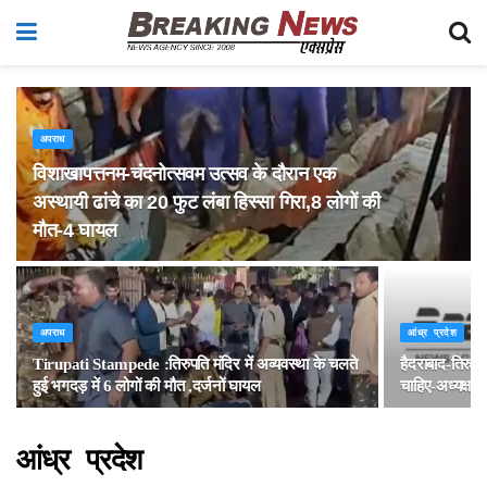
अपराध
विशाखापत्तनम-चंदनोत्सवम उत्सव के दौरान एक
अस्थायी ढांचे का 20 फुट लंबा हिस्सा गिरा,8 लोगों की
मौत-4 घायल
अपराध
आंध्र प्रदेश
Tirupati Stampede :तिरुपति मंदिर में अव्यवस्था के चलते
हैदराबाद-तिरुमला
हुई भगदड़ में 6 लोगों की मौत ,दर्जनों घायल
चाहिए-अध्यक्ष ब
आंध्र प्रदेश