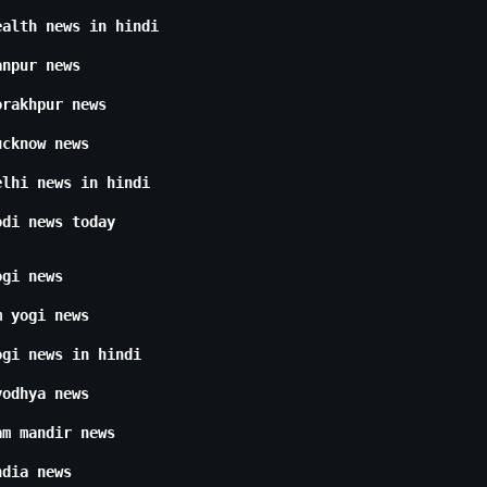
ealth news in hindi
anpur news
orakhpur news
ucknow news
elhi news in hindi
odi news today
ogi news
m yogi news
ogi news in hindi
yodhya news
am mandir news
ndia news