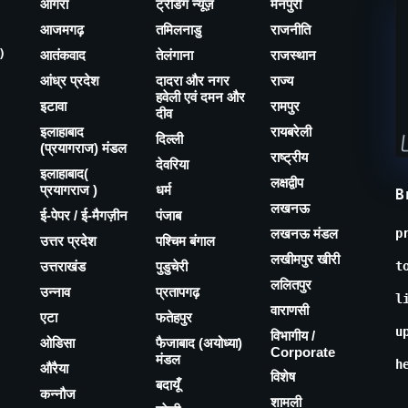
आगरा
ट्रेंडिंग न्यूज़
मैनपुरी
आजमगढ़
तमिलनाडु
राजनीति
)
आतंकवाद
तेलंगाना
राजस्थान
आंध्र प्रदेश
दादरा और नगर
राज्य
हवेली एवं दमन और
इटावा
रामपुर
दीव
इलाहाबाद
रायबरेली
दिल्ली
(प्रयागराज) मंडल
राष्ट्रीय
देवरिया
इलाहाबाद(
लक्षद्वीप
प्रयागराज )
धर्म
B
लखनऊ
ई-पेपर / ई-मैगज़ीन
पंजाब
लखनऊ मंडल
p
उत्तर प्रदेश
पश्चिम बंगाल
लखीमपुर खीरी
उत्तराखंड
पुडुचेरी
t
ललितपुर
उन्नाव
प्रतापगढ़
l
वाराणसी
एटा
फतेहपुर
u
विभागीय /
ओडिसा
फैजाबाद (अयोध्या)
Corporate
मंडल
h
औरैया
विशेष
बदायूँ
कन्नौज
शामली