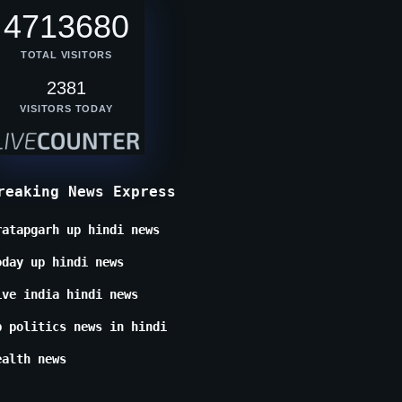
4713680
TOTAL VISITORS
2381
VISITORS TODAY
reaking News Express
ratapgarh up hindi news
oday up hindi news
ive india hindi news
p politics news in hindi
ealth news