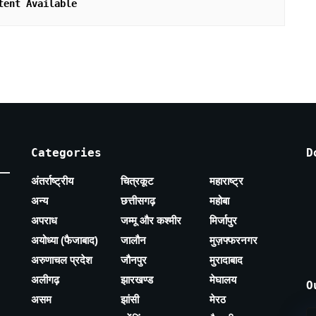
tent Available
Categories
D
अंतर्राष्ट्रीय
चित्रकूट
महाराष्ट्र
अन्य
छत्तीसगढ़
महोबा
अपराध
जम्मू और कश्मीर
मिर्जापुर
अयोध्या (फैजाबाद)
जालौन
मुज़फ्फरनगर
अरुणाचल प्रदेश
जौनपुर
मुरादाबाद
अलीगढ़
झारखण्ड
मेघालय
O
असम
झांसी
मेरठ