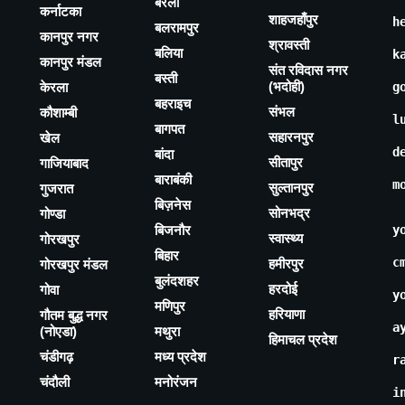
बरेली
कर्नाटका
शाहजहाँपुर
h
बलरामपुर
कानपुर नगर
श्रावस्ती
बलिया
k
कानपुर मंडल
संत रविदास नगर
बस्ती
(भदोही)
केरला
g
बहराइच
संभल
कौशाम्बी
l
बागपत
सहारनपुर
खेल
d
बांदा
सीतापुर
गाजियाबाद
बाराबंकी
m
सुल्तानपुर
गुजरात
बिज़नेस
सोनभद्र
गोण्डा
बिजनौर
y
स्वास्थ्य
गोरखपुर
बिहार
c
हमीरपुर
गोरखपुर मंडल
बुलंदशहर
हरदोई
गोवा
y
मणिपुर
हरियाणा
गौतम बुद्ध नगर
a
(नोएडा)
मथुरा
हिमाचल प्रदेश
चंडीगढ़
मध्य प्रदेश
r
चंदौली
मनोरंजन
i