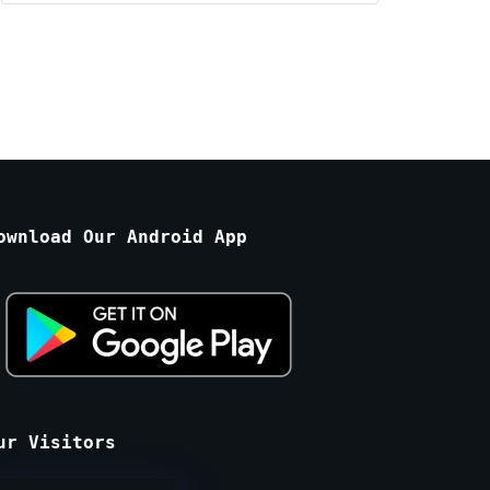
Months
ownload Our Android App
ur Visitors