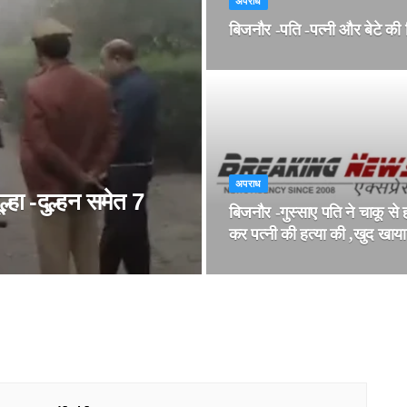
अपराध
बिजनौर -पति -पत्नी और बेटे की नि
अपराध
्हा -दुल्हन समेत 7
बिजनौर -गुस्साए पति ने चाकू से
कर पत्नी की हत्या की ,खुद खाय