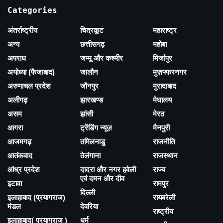
Categories
अंतर्राष्ट्रीय
चित्रकूट
महाराष्ट्र
अन्य
छत्तीसगढ़
महोबा
अपराध
जम्मू और कश्मीर
मिर्जापुर
अयोध्या (फैजाबाद)
जालौन
मुज़फ्फरनगर
अरुणाचल प्रदेश
जौनपुर
मुरादाबाद
अलीगढ़
झारखण्ड
मेघालय
असम
झांसी
मेरठ
आगरा
ट्रेंडिंग न्यूज़
मैनपुरी
आजमगढ़
तमिलनाडु
राजनीति
आतंकवाद
तेलंगाना
राजस्थान
आंध्र प्रदेश
दादरा और नगर हवेली
राज्य
एवं दमन और दीव
इटावा
रामपुर
दिल्ली
इलाहाबाद (प्रयागराज)
रायबरेली
मंडल
देवरिया
राष्ट्रीय
इलाहाबाद( प्रयागराज )
धर्म