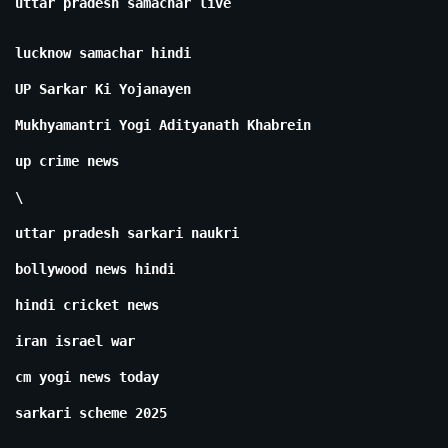
uttar pradesh samachar live
lucknow samachar hindi
UP Sarkar Ki Yojanayen
Mukhyamantri Yogi Adityanath Khabrein
up crime news
\
uttar pradesh sarkari naukri
bollywood news hindi
hindi cricket news
iran israel war
cm yogi news today
sarkari scheme 2025