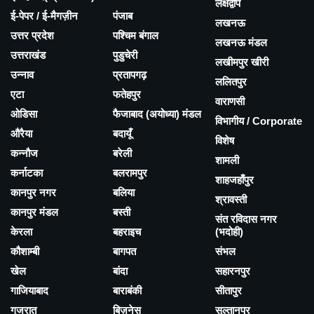
लक्षद्वीप
ई-पेपर / ई-मैगज़ीन
पंजाब
लखनऊ
उत्तर प्रदेश
पश्चिम बंगाल
लखनऊ मंडल
उत्तराखंड
पुडुचेरी
लखीमपुर खीरी
उन्नाव
प्रतापगढ़
ललितपुर
एटा
फतेहपुर
वाराणसी
ओडिसा
फैजाबाद (अयोध्या) मंडल
विभागीय / Corporate
औरैया
बदायूँ
विशेष
कन्नौज
बरेली
शामली
कर्नाटका
बलरामपुर
शाहजहाँपुर
कानपुर नगर
बलिया
श्रावस्ती
कानपुर मंडल
बस्ती
संत रविदास नगर
केरला
बहराइच
(भदोही)
कौशाम्बी
बागपत
संभल
खेल
बांदा
सहारनपुर
गाजियाबाद
बाराबंकी
सीतापुर
गुजरात
बिज़नेस
सुल्तानपुर