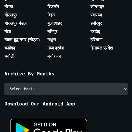
गोण्डा
बिजनौर
सोनभद्र
गोरखपुर
बिहार
स्वास्थ्य
गोरखपुर मंडल
बुलंदशहर
हमीरपुर
गोवा
मणिपुर
हरदोई
गौतम बुद्ध नगर (नोएडा)
मथुरा
हरियाणा
चंडीगढ़
मध्य प्रदेश
हिमाचल प्रदेश
चंदौली
मनोरंजन
Archive By Months
Archive
By
Months
Download Our Android App