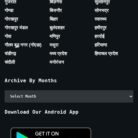
गुजरात
बिज़नेस
सुल्तानपुर
गोण्डा
बिजनौर
सोनभद्र
गोरखपुर
बिहार
स्वास्थ्य
गोरखपुर मंडल
बुलंदशहर
हमीरपुर
गोवा
मणिपुर
हरदोई
गौतम बुद्ध नगर (नोएडा)
मथुरा
हरियाणा
चंडीगढ़
मध्य प्रदेश
हिमाचल प्रदेश
चंदौली
मनोरंजन
Archive By Months
Archive
By
Months
Download Our Android App