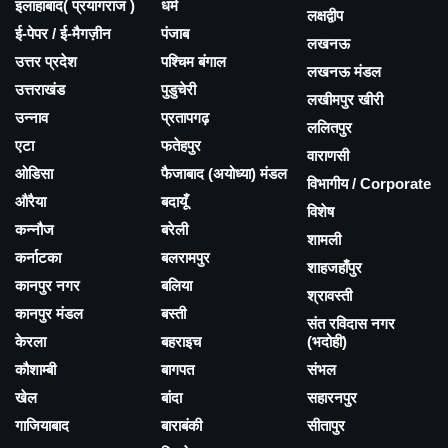
इलाहाबाद( प्रयागराज )
धर्म
लक्षद्वीप
ई-पेपर / ई-मैगज़ीन
पंजाब
लखनऊ
उत्तर प्रदेश
पश्चिम बंगाल
लखनऊ मंडल
उत्तराखंड
पुडुचेरी
लखीमपुर खीरी
उन्नाव
प्रतापगढ़
ललितपुर
एटा
फतेहपुर
वाराणसी
ओडिसा
फैजाबाद (अयोध्या) मंडल
विभागीय / Corporate
औरैया
बदायूँ
विशेष
कन्नौज
बरेली
शामली
कर्नाटका
बलरामपुर
शाहजहाँपुर
कानपुर नगर
बलिया
श्रावस्ती
कानपुर मंडल
बस्ती
संत रविदास नगर
केरला
बहराइच
(भदोही)
कौशाम्बी
बागपत
संभल
खेल
बांदा
सहारनपुर
गाजियाबाद
बाराबंकी
सीतापुर