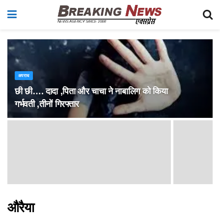
अपराध
छी छी…. दादा ,पिता और चाचा ने नाबालिग को किया
गर्भवती ,तीनों गिरफ्तार
औरैया