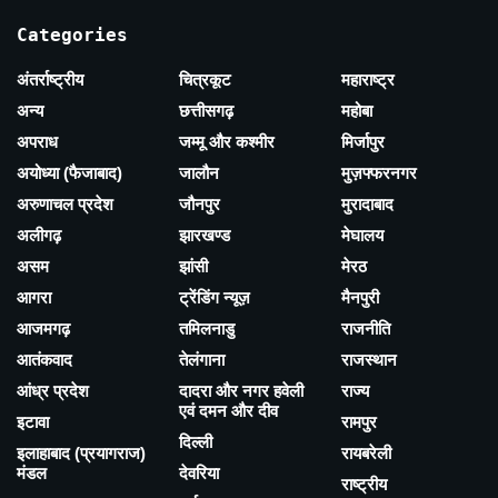
Categories
अंतर्राष्ट्रीय
चित्रकूट
महाराष्ट्र
अन्य
छत्तीसगढ़
महोबा
अपराध
जम्मू और कश्मीर
मिर्जापुर
अयोध्या (फैजाबाद)
जालौन
मुज़फ्फरनगर
अरुणाचल प्रदेश
जौनपुर
मुरादाबाद
अलीगढ़
झारखण्ड
मेघालय
असम
झांसी
मेरठ
आगरा
ट्रेंडिंग न्यूज़
मैनपुरी
आजमगढ़
तमिलनाडु
राजनीति
आतंकवाद
तेलंगाना
राजस्थान
आंध्र प्रदेश
दादरा और नगर हवेली
राज्य
एवं दमन और दीव
इटावा
रामपुर
दिल्ली
इलाहाबाद (प्रयागराज)
रायबरेली
मंडल
देवरिया
राष्ट्रीय