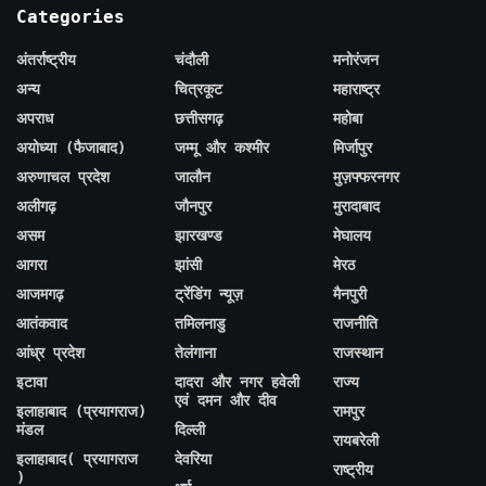
Categories
अंतर्राष्ट्रीय
चंदौली
मनोरंजन
अन्य
चित्रकूट
महाराष्ट्र
अपराध
छत्तीसगढ़
महोबा
अयोध्या (फैजाबाद)
जम्मू और कश्मीर
मिर्जापुर
अरुणाचल प्रदेश
जालौन
मुज़फ्फरनगर
अलीगढ़
जौनपुर
मुरादाबाद
असम
झारखण्ड
मेघालय
आगरा
झांसी
मेरठ
आजमगढ़
ट्रेंडिंग न्यूज़
मैनपुरी
आतंकवाद
तमिलनाडु
राजनीति
आंध्र प्रदेश
तेलंगाना
राजस्थान
इटावा
दादरा और नगर हवेली
राज्य
एवं दमन और दीव
इलाहाबाद (प्रयागराज)
रामपुर
मंडल
दिल्ली
रायबरेली
इलाहाबाद( प्रयागराज
देवरिया
राष्ट्रीय
)