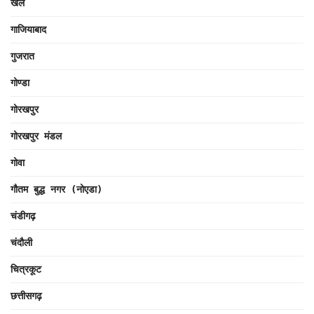
खेल
गाजियाबाद
गुजरात
गोण्डा
गोरखपुर
गोरखपुर मंडल
गोवा
गौतम बुद्ध नगर (नोएडा)
चंडीगढ़
चंदौली
चित्रकूट
छत्तीसगढ़