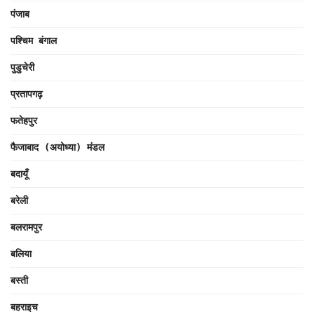
पंजाब
पश्चिम बंगाल
पुडुचेरी
प्रतापगढ़
फतेहपुर
फैजाबाद (अयोध्या) मंडल
बदायूँ
बरेली
बलरामपुर
बलिया
बस्ती
बहराइच