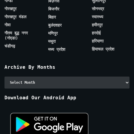
गोण्डा
सुल्तानपुर
बिज़नेस
गोरखपुर
सोनभद्र
बिजनौर
गोरखपुर मंडल
स्वास्थ्य
बिहार
गोवा
हमीरपुर
बुलंदशहर
गौतम बुद्ध नगर
हरदोई
मणिपुर
(नोएडा)
हरियाणा
मथुरा
चंडीगढ़
हिमाचल प्रदेश
मध्य प्रदेश
Archive By Months
Archive
By
Months
Download Our Android App