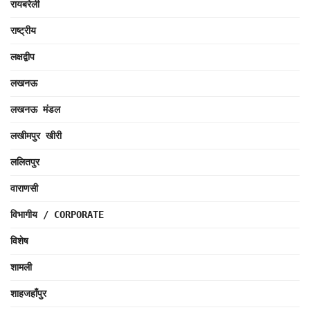
रायबरेली
राष्ट्रीय
लक्षद्वीप
लखनऊ
लखनऊ मंडल
लखीमपुर खीरी
ललितपुर
वाराणसी
विभागीय / CORPORATE
विशेष
शामली
शाहजहाँपुर