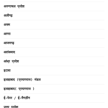
अरुणाचल प्रदेश
अलीगढ़
असम
आगरा
आजमगढ़
आतंकवाद
आंध्र प्रदेश
इटावा
इलाहाबाद (प्रयागराज) मंडल
इलाहाबाद( प्रयागराज )
ई-पेपर / ई-मैगज़ीन
उत्तर प्रदेश