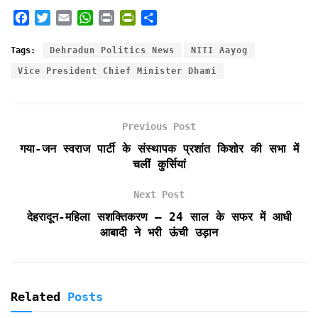
F
T
E
W
P
P
S
a
w
m
h
r
r
h
c
i
a
a
i
i
a
Tags:
Dehradun Politics News
NITI Aayog
e
t
i
t
n
n
r
Vice President Chief Minister Dhami
b
t
l
s
t
t
e
o
e
A
F
o
r
p
r
k
p
i
Previous Post
e
गया-जन स्वराज पार्टी के संस्थापक प्रशांत किशोर की सभा में
n
चलीं कुर्सियां
d
l
Next Post
y
देहरादून-महिला सशक्तिकरण – 24 साल के सफर में आधी
आबादी ने भरी ऊंची उड़ान
Related
Posts