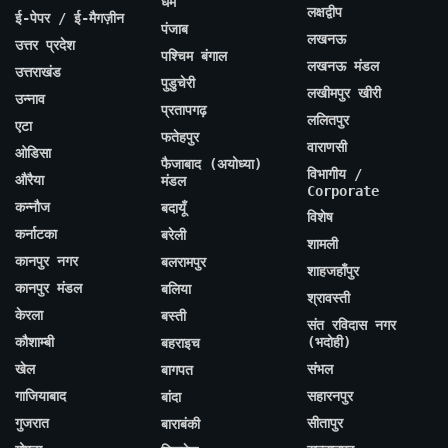
धर्म
लक्षद्वीप
ई-पेपर / ई-मैगज़ीन
पंजाब
लखनऊ
उत्तर प्रदेश
पश्चिम बंगाल
लखनऊ मंडल
उत्तराखंड
पुडुचेरी
लखीमपुर खीरी
उन्नाव
प्रतापगढ़
ललितपुर
एटा
फतेहपुर
वाराणसी
ओडिसा
फैजाबाद (अयोध्या)
विभागीय /
औरैया
मंडल
Corporate
कन्नौज
बदायूँ
विशेष
कर्नाटका
बरेली
शामली
कानपुर नगर
बलरामपुर
शाहजहाँपुर
कानपुर मंडल
बलिया
श्रावस्ती
केरला
बस्ती
संत रविदास नगर
कौशाम्बी
(भदोही)
बहराइच
खेल
संभल
बागपत
गाजियाबाद
सहारनपुर
बांदा
गुजरात
सीतापुर
बाराबंकी