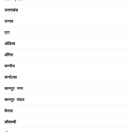
उत्तराखंड
उन्नाव
एटा
ओडिसा
औरैया
कन्नौज
कर्नाटका
कानपुर नगर
कानपुर मंडल
केरला
कौशाम्बी