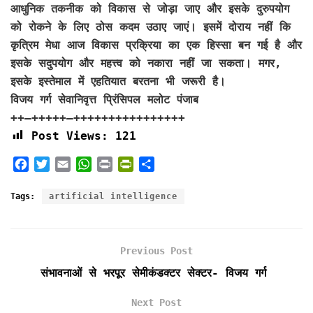
आधुनिक तकनीक को विकास से जोड़ा जाए और इसके दुरुपयोग
को रोकने के लिए ठोस कदम उठाए जाएं। इसमें दोराय नहीं कि
कृत्रिम मेधा आज विकास प्रक्रिया का एक हिस्सा बन गई है और
इसके सदुपयोग और महत्त्व को नकारा नहीं जा सकता। मगर,
इसके इस्तेमाल में एहतियात बरतना भी जरूरी है।
विजय गर्ग सेवानिवृत्त प्रिंसिपल मलोट पंजाब
++–+++++–++++++++++++++++
Post Views:
121
F
T
E
W
P
P
S
a
w
m
h
r
r
h
c
i
a
a
i
i
a
Tags:
artificial intelligence
e
t
i
t
n
n
r
b
t
l
s
t
t
e
o
e
A
F
Previous Post
o
r
p
r
k
p
i
संभावनाओं से भरपूर सेमीकंडक्टर सेक्टर- विजय गर्ग
e
n
Next Post