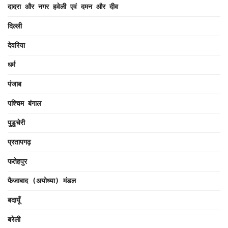
दादरा और नगर हवेली एवं दमन और दीव
दिल्ली
देवरिया
धर्म
पंजाब
पश्चिम बंगाल
पुडुचेरी
प्रतापगढ़
फतेहपुर
फैजाबाद (अयोध्या) मंडल
बदायूँ
बरेली