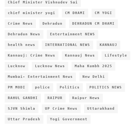
Chief Minister Vishnudev Sai
chief minister yogi
CM DHAMI
CM YOGI
Crime News
Dehradun
DEHRADUN CM DHAMI
Dehradun News
Entertainment NEWS
health news
INTERNATIONAL NEWS
KANNAUJ
Kannauj: Crime News
Kannauj News
Lifestyle
Lucknow
Lucknow News
Maha Kumbh 2025
Mumbai- Entertainment News
New Delhi
PM MODI
police
Politics
POLITICS NEWS
RAHUL GANDHI
RAIPUR
Raipur News
SJVN Shimla
UP Crime News
Uttarakhand
Uttar Pradesh
Yogi Government