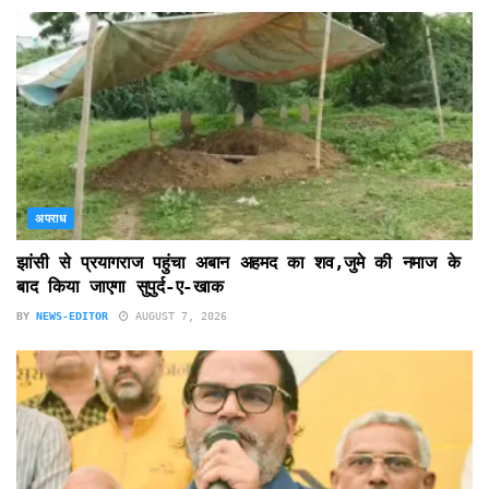
अपराध
झांसी से प्रयागराज पहुंचा अबान अहमद का शव,जुमे की नमाज के
बाद किया जाएगा सुपुर्द-ए-खाक
BY
NEWS-EDITOR
AUGUST 7, 2026