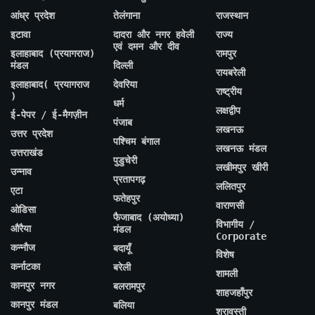
आंध्र प्रदेश
तेलंगाना
राजस्थान
इटावा
दादरा और नगर हवेली
राज्य
एवं दमन और दीव
इलाहाबाद (प्रयागराज)
रामपुर
मंडल
दिल्ली
रायबरेली
इलाहाबाद( प्रयागराज
देवरिया
राष्ट्रीय
)
धर्म
लक्षद्वीप
ई-पेपर / ई-मैगज़ीन
पंजाब
लखनऊ
उत्तर प्रदेश
पश्चिम बंगाल
लखनऊ मंडल
उत्तराखंड
पुडुचेरी
लखीमपुर खीरी
उन्नाव
प्रतापगढ़
ललितपुर
एटा
फतेहपुर
वाराणसी
ओडिसा
फैजाबाद (अयोध्या)
विभागीय /
औरैया
मंडल
Corporate
कन्नौज
बदायूँ
विशेष
कर्नाटका
बरेली
शामली
कानपुर नगर
बलरामपुर
शाहजहाँपुर
कानपुर मंडल
बलिया
श्रावस्ती