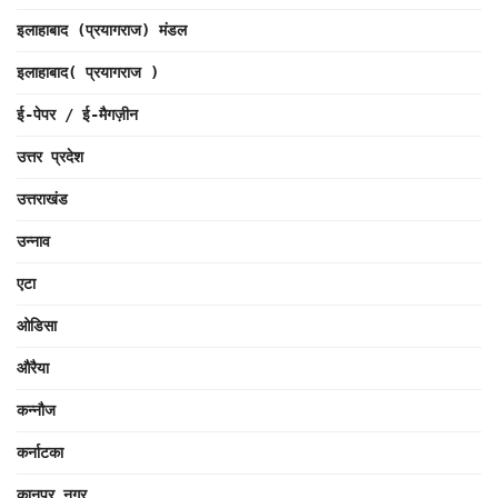
इलाहाबाद (प्रयागराज) मंडल
इलाहाबाद( प्रयागराज )
ई-पेपर / ई-मैगज़ीन
उत्तर प्रदेश
उत्तराखंड
उन्नाव
एटा
ओडिसा
औरैया
कन्नौज
कर्नाटका
कानपुर नगर