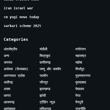
iran israel war
cm yogi news today
sarkari scheme 2025
Categories
अंतर्राष्ट्रीय
चंदौली
मनोरंजन
अन्य
चित्रकूट
महाराष्ट्र
अपराध
छत्तीसगढ़
महोबा
अयोध्या (फैजाबाद)
जम्मू और कश्मीर
मिर्जापुर
अरुणाचल प्रदेश
जालौन
मुज़फ्फरनगर
अलीगढ़
जौनपुर
मुरादाबाद
असम
झारखण्ड
मेघालय
आगरा
झांसी
मेरठ
आजमगढ़
ट्रेंडिंग न्यूज़
मैनपुरी
आतंकवाद
तमिलनाडु
राजनीति