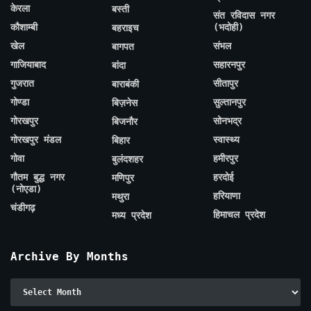
केरला
बस्ती
संत रविदास नगर
कौशाम्बी
(भदोही)
बहराइच
खेल
संभल
बागपत
गाजियाबाद
सहारनपुर
बांदा
गुजरात
सीतापुर
बाराबंकी
गोण्डा
सुल्तानपुर
बिज़नेस
गोरखपुर
सोनभद्र
बिजनौर
गोरखपुर मंडल
स्वास्थ्य
बिहार
गोवा
हमीरपुर
बुलंदशहर
गौतम बुद्ध नगर
हरदोई
मणिपुर
(नोएडा)
हरियाणा
मथुरा
चंडीगढ़
हिमाचल प्रदेश
मध्य प्रदेश
Archive By Months
Archive
By