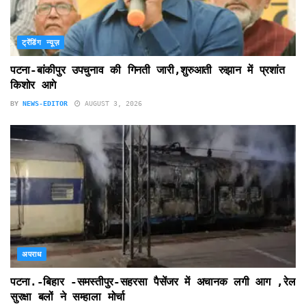
ट्रेंडिंग न्यूज़
पटना-बांकीपुर उपचुनाव की गिनती जारी,शुरुआती रुझान में प्रशांत
किशोर आगे
BY
NEWS-EDITOR
AUGUST 3, 2026
अपराध
पटना.-बिहार -समस्तीपुर-सहरसा पैसेंजर में अचानक लगी आग ,रेल
सुरक्षा बलों ने सम्हाला मोर्चा