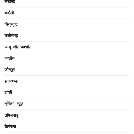
चंडीगढ़
चंदौली
चित्रकूट
छत्तीसगढ़
जम्मू और कश्मीर
जालौन
जौनपुर
झारखण्ड
झांसी
ट्रेंडिंग न्यूज़
तमिलनाडु
तेलंगाना