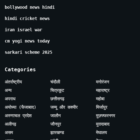
bollywood news hindi
hindi cricket news
iran israel war
cm yogi news today
sarkari scheme 2025
Categories
अंतर्राष्ट्रीय
चंदौली
मनोरंजन
अन्य
चित्रकूट
महाराष्ट्र
अपराध
छत्तीसगढ़
महोबा
अयोध्या (फैजाबाद)
जम्मू और कश्मीर
मिर्जापुर
अरुणाचल प्रदेश
जालौन
मुज़फ्फरनगर
अलीगढ़
जौनपुर
मुरादाबाद
असम
झारखण्ड
मेघालय