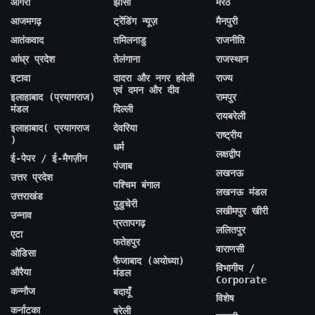
आगरा
झांसी
मेरठ
आजमगढ़
ट्रेंडिंग न्यूज़
मैनपुरी
आतंकवाद
तमिलनाडु
राजनीति
आंध्र प्रदेश
तेलंगाना
राजस्थान
इटावा
दादरा और नगर हवेली
राज्य
एवं दमन और दीव
इलाहाबाद (प्रयागराज)
रामपुर
मंडल
दिल्ली
रायबरेली
इलाहाबाद( प्रयागराज
देवरिया
राष्ट्रीय
)
धर्म
लक्षद्वीप
ई-पेपर / ई-मैगज़ीन
पंजाब
लखनऊ
उत्तर प्रदेश
पश्चिम बंगाल
लखनऊ मंडल
उत्तराखंड
पुडुचेरी
लखीमपुर खीरी
उन्नाव
प्रतापगढ़
ललितपुर
एटा
फतेहपुर
वाराणसी
ओडिसा
फैजाबाद (अयोध्या)
विभागीय /
औरैया
मंडल
Corporate
कन्नौज
बदायूँ
विशेष
कर्नाटका
बरेली