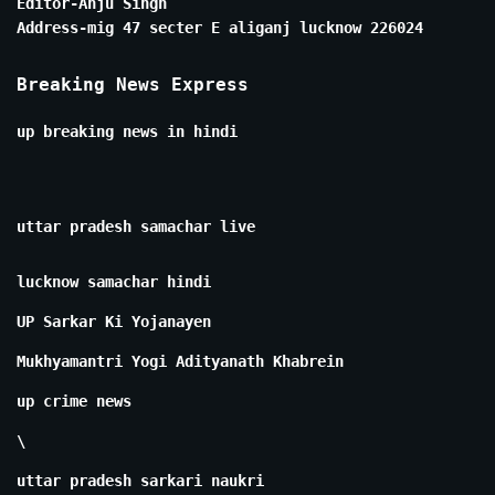
Editor-Anju Singh
Address-mig 47 secter E aliganj lucknow 226024
Breaking News Express
up breaking news in hindi
uttar pradesh samachar live
lucknow samachar hindi
UP Sarkar Ki Yojanayen
Mukhyamantri Yogi Adityanath Khabrein
up crime news
\
uttar pradesh sarkari naukri