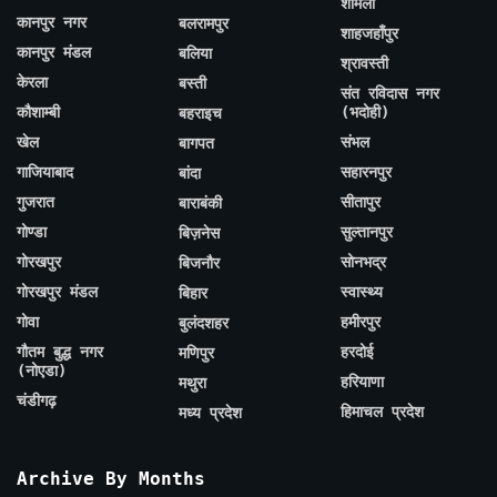
शामली
कानपुर नगर
बलरामपुर
शाहजहाँपुर
कानपुर मंडल
बलिया
श्रावस्ती
केरला
बस्ती
संत रविदास नगर
कौशाम्बी
(भदोही)
बहराइच
खेल
संभल
बागपत
गाजियाबाद
सहारनपुर
बांदा
गुजरात
सीतापुर
बाराबंकी
गोण्डा
सुल्तानपुर
बिज़नेस
गोरखपुर
सोनभद्र
बिजनौर
गोरखपुर मंडल
स्वास्थ्य
बिहार
गोवा
हमीरपुर
बुलंदशहर
गौतम बुद्ध नगर
हरदोई
मणिपुर
(नोएडा)
हरियाणा
मथुरा
चंडीगढ़
हिमाचल प्रदेश
मध्य प्रदेश
Archive By Months