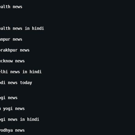
ealth news
ealth news in hindi
anpur news
orakhpur news
ucknow news
elhi news in hindi
odi news today
ogi news
m yogi news
ogi news in hindi
yodhya news