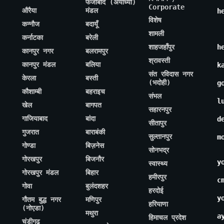
फैजाबाद (अयोध्या)
Corporate
औरैया
मंडल
h
विशेष
कन्नौज
बदायूँ
शामली
कर्नाटका
बरेली
शाहजहाँपुर
h
कानपुर नगर
बलरामपुर
श्रावस्ती
कानपुर मंडल
बलिया
k
संत रविदास नगर
केरला
बस्ती
(भदोही)
g
कौशाम्बी
बहराइच
संभल
l
खेल
बागपत
सहारनपुर
गाजियाबाद
बांदा
d
सीतापुर
गुजरात
बाराबंकी
सुल्तानपुर
m
गोण्डा
बिज़नेस
सोनभद्र
गोरखपुर
बिजनौर
y
स्वास्थ्य
गोरखपुर मंडल
बिहार
हमीरपुर
c
गोवा
बुलंदशहर
हरदोई
y
गौतम बुद्ध नगर
मणिपुर
हरियाणा
(नोएडा)
मथुरा
a
हिमाचल प्रदेश
चंडीगढ़