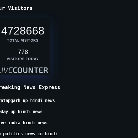
ur Visitors
4728668
TOTAL VISITORS
778
VISITORS TODAY
reaking News Express
ratapgarh up hindi news
oday up hindi news
ive india hindi news
p politics news in hindi