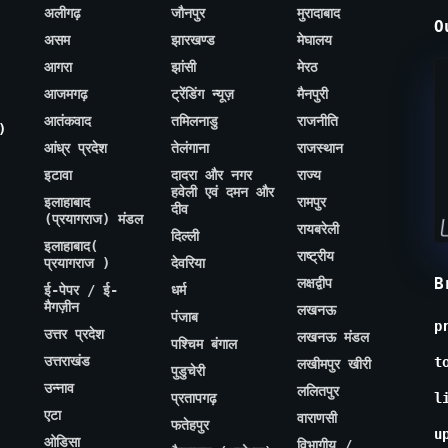
अलीगढ़
जौनपुर
मुरादाबाद
O
असम
झारखण्ड
मेघालय
आगरा
झांसी
मेरठ
आजमगढ़
ट्रेंडिंग न्यूज़
मैनपुरी
आतंकवाद
तमिलनाडु
राजनीति
)
आंध्र प्रदेश
तेलंगाना
राजस्थान
इटावा
दादरा और नगर
राज्य
हवेली एवं दमन और
इलाहाबाद
रामपुर
दीव
(प्रयागराज) मंडल
रायबरेली
दिल्ली
इलाहाबाद(
राष्ट्रीय
प्रयागराज )
देवरिया
B
लक्षद्वीप
ई-पेपर / ई-
धर्म
मैगज़ीन
लखनऊ
पंजाब
p
उत्तर प्रदेश
लखनऊ मंडल
पश्चिम बंगाल
उत्तराखंड
t
लखीमपुर खीरी
पुडुचेरी
उन्नाव
ललितपुर
प्रतापगढ़
l
एटा
वाराणसी
फतेहपुर
u
ओडिसा
विभागीय /