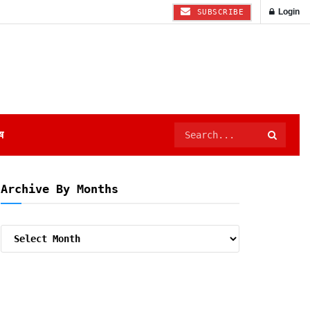
Login
SUBSCRIBE
ष
Archive By Months
Archive
By
Months