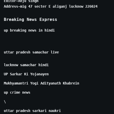
Editor-Anju Singh
Address-mig 47 secter E aliganj lucknow 226024
Breaking News Express
up breaking news in hindi
uttar pradesh samachar live
lucknow samachar hindi
UP Sarkar Ki Yojanayen
Mukhyamantri Yogi Adityanath Khabrein
up crime news
\
uttar pradesh sarkari naukri