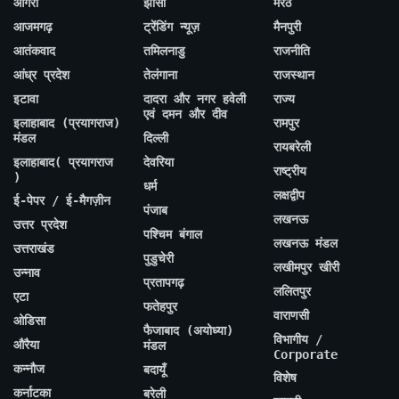
आगरा
झांसी
मेरठ
आजमगढ़
ट्रेंडिंग न्यूज़
मैनपुरी
आतंकवाद
तमिलनाडु
राजनीति
आंध्र प्रदेश
तेलंगाना
राजस्थान
इटावा
दादरा और नगर हवेली
राज्य
एवं दमन और दीव
इलाहाबाद (प्रयागराज)
रामपुर
मंडल
दिल्ली
रायबरेली
इलाहाबाद( प्रयागराज
देवरिया
राष्ट्रीय
)
धर्म
लक्षद्वीप
ई-पेपर / ई-मैगज़ीन
पंजाब
लखनऊ
उत्तर प्रदेश
पश्चिम बंगाल
लखनऊ मंडल
उत्तराखंड
पुडुचेरी
लखीमपुर खीरी
उन्नाव
प्रतापगढ़
ललितपुर
एटा
फतेहपुर
वाराणसी
ओडिसा
फैजाबाद (अयोध्या)
विभागीय /
औरैया
मंडल
Corporate
कन्नौज
बदायूँ
विशेष
कर्नाटका
बरेली