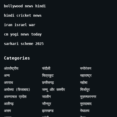
bollywood news hindi
hindi cricket news
iran israel war
cm yogi news today
sarkari scheme 2025
Categories
अंतर्राष्ट्रीय
चंदौली
मनोरंजन
अन्य
चित्रकूट
महाराष्ट्र
अपराध
छत्तीसगढ़
महोबा
अयोध्या (फैजाबाद)
जम्मू और कश्मीर
मिर्जापुर
अरुणाचल प्रदेश
जालौन
मुज़फ्फरनगर
अलीगढ़
जौनपुर
मुरादाबाद
असम
झारखण्ड
मेघालय