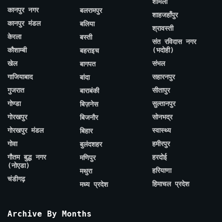
शामली
कानपुर नगर
बलरामपुर
शाहजहाँपुर
कानपुर मंडल
बलिया
श्रावस्ती
केरला
बस्ती
संत रविदास नगर
कौशाम्बी
(भदोही)
बहराइच
खेल
संभल
बागपत
गाजियाबाद
सहारनपुर
बांदा
गुजरात
सीतापुर
बाराबंकी
गोण्डा
सुल्तानपुर
बिज़नेस
गोरखपुर
सोनभद्र
बिजनौर
गोरखपुर मंडल
स्वास्थ्य
बिहार
गोवा
हमीरपुर
बुलंदशहर
गौतम बुद्ध नगर
हरदोई
मणिपुर
(नोएडा)
हरियाणा
मथुरा
चंडीगढ़
हिमाचल प्रदेश
मध्य प्रदेश
Archive By Months