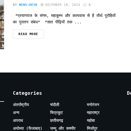
BY
NEWS-DESK
DECEMBER 18, 2024
0
*प्रयागराज के संगम, महाकुम्भ और कल्पवास से है तीर्थ पुरोहितों
का पुरातन संबंध* *सात पीढ़ियों तक ...
READ MORE
Categories
D
अंतर्राष्ट्रीय
चंदौली
मनोरंजन
अन्य
चित्रकूट
महाराष्ट्र
अपराध
छत्तीसगढ़
महोबा
अयोध्या (फैजाबाद)
जम्मू और कश्मीर
मिर्जापुर