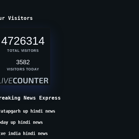
ur Visitors
4726314
TOTAL VISITORS
3582
VISITORS TODAY
reaking News Express
ratapgarh up hindi news
oday up hindi news
ive india hindi news