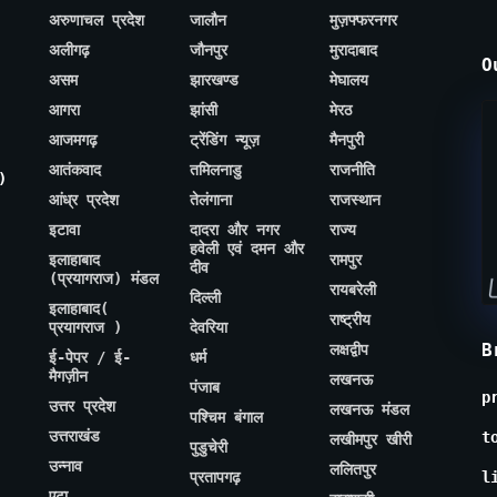
अरुणाचल प्रदेश
जालौन
मुज़फ्फरनगर
अलीगढ़
जौनपुर
मुरादाबाद
O
असम
झारखण्ड
मेघालय
आगरा
झांसी
मेरठ
आजमगढ़
ट्रेंडिंग न्यूज़
मैनपुरी
आतंकवाद
तमिलनाडु
राजनीति
)
आंध्र प्रदेश
तेलंगाना
राजस्थान
इटावा
दादरा और नगर
राज्य
हवेली एवं दमन और
इलाहाबाद
रामपुर
दीव
(प्रयागराज) मंडल
रायबरेली
दिल्ली
इलाहाबाद(
राष्ट्रीय
प्रयागराज )
देवरिया
B
लक्षद्वीप
ई-पेपर / ई-
धर्म
मैगज़ीन
लखनऊ
पंजाब
p
उत्तर प्रदेश
लखनऊ मंडल
पश्चिम बंगाल
उत्तराखंड
t
लखीमपुर खीरी
पुडुचेरी
उन्नाव
ललितपुर
प्रतापगढ़
l
एटा