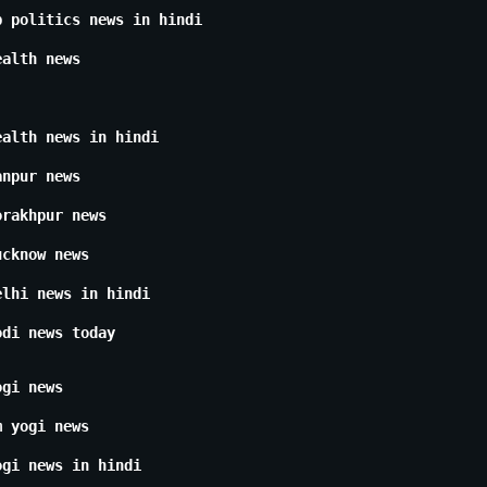
p politics news in hindi
ealth news
ealth news in hindi
anpur news
orakhpur news
ucknow news
elhi news in hindi
odi news today
ogi news
m yogi news
ogi news in hindi