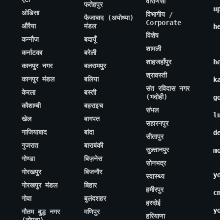
वाराणसी
फतेहपुर
u
ओडिसा
विभागीय /
फैजाबाद (अयोध्या)
Corporate
औरैया
मंडल
h
विशेष
कन्नौज
बदायूँ
शामली
कर्नाटका
बरेली
शाहजहाँपुर
h
कानपुर नगर
बलरामपुर
श्रावस्ती
कानपुर मंडल
बलिया
k
संत रविदास नगर
केरला
बस्ती
(भदोही)
g
कौशाम्बी
बहराइच
संभल
l
खेल
बागपत
सहारनपुर
गाजियाबाद
बांदा
d
सीतापुर
गुजरात
बाराबंकी
सुल्तानपुर
m
गोण्डा
बिज़नेस
सोनभद्र
गोरखपुर
बिजनौर
y
स्वास्थ्य
गोरखपुर मंडल
बिहार
हमीरपुर
c
गोवा
बुलंदशहर
हरदोई
y
गौतम बुद्ध नगर
मणिपुर
हरियाणा