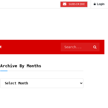
Login
SUBSCRIBE
ष
Archive By Months
Archive
By
Months