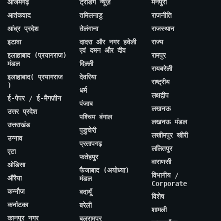
आजमगढ़
ट्रेंडिंग न्यूज़
मैनपुरी
आतंकवाद
तमिलनाडु
राजनीति
आंध्र प्रदेश
तेलंगाना
राजस्थान
इटावा
दादरा और नगर हवेली
राज्य
एवं दमन और दीव
इलाहाबाद (प्रयागराज)
रामपुर
मंडल
दिल्ली
रायबरेली
इलाहाबाद( प्रयागराज
देवरिया
राष्ट्रीय
)
धर्म
लक्षद्वीप
ई-पेपर / ई-मैगज़ीन
पंजाब
लखनऊ
उत्तर प्रदेश
पश्चिम बंगाल
लखनऊ मंडल
उत्तराखंड
पुडुचेरी
लखीमपुर खीरी
उन्नाव
प्रतापगढ़
ललितपुर
एटा
फतेहपुर
वाराणसी
ओडिसा
फैजाबाद (अयोध्या)
विभागीय /
औरैया
मंडल
Corporate
कन्नौज
बदायूँ
विशेष
कर्नाटका
बरेली
शामली
कानपुर नगर
बलरामपुर