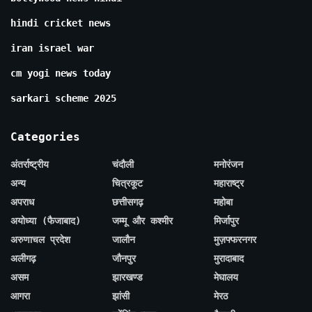
hindi cricket news
iran israel war
cm yogi news today
sarkari scheme 2025
Categories
अंतर्राष्ट्रीय
चंदौली
मनोरंजन
अन्य
चित्रकूट
महाराष्ट्र
अपराध
छत्तीसगढ़
महोबा
अयोध्या (फैजाबाद)
जम्मू और कश्मीर
मिर्जापुर
अरुणाचल प्रदेश
जालौन
मुज़फ्फरनगर
अलीगढ़
जौनपुर
मुरादाबाद
असम
झारखण्ड
मेघालय
आगरा
झांसी
मेरठ