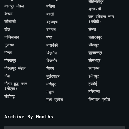
शाहजहाँपुर
कानपुर मंडल
बलिया
श्रावस्ती
केरला
बस्ती
संत रविदास नगर
कौशाम्बी
(भदोही)
बहराइच
खेल
संभल
बागपत
गाजियाबाद
सहारनपुर
बांदा
गुजरात
सीतापुर
बाराबंकी
गोण्डा
सुल्तानपुर
बिज़नेस
गोरखपुर
सोनभद्र
बिजनौर
गोरखपुर मंडल
स्वास्थ्य
बिहार
गोवा
हमीरपुर
बुलंदशहर
गौतम बुद्ध नगर
हरदोई
मणिपुर
(नोएडा)
हरियाणा
मथुरा
चंडीगढ़
हिमाचल प्रदेश
मध्य प्रदेश
Archive By Months
Archive