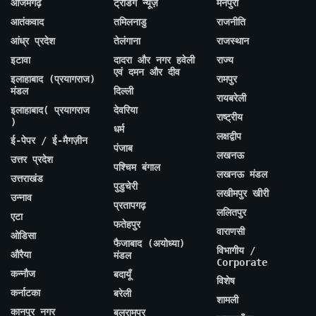
आजमगढ़
ट्रेंडिंग न्यूज़
मैनपुरी
आतंकवाद
तमिलनाडु
राजनीति
आंध्र प्रदेश
तेलंगाना
राजस्थान
इटावा
दादरा और नगर हवेली
राज्य
एवं दमन और दीव
इलाहाबाद (प्रयागराज)
रामपुर
मंडल
दिल्ली
रायबरेली
इलाहाबाद( प्रयागराज
देवरिया
राष्ट्रीय
)
धर्म
लक्षद्वीप
ई-पेपर / ई-मैगज़ीन
पंजाब
लखनऊ
उत्तर प्रदेश
पश्चिम बंगाल
लखनऊ मंडल
उत्तराखंड
पुडुचेरी
लखीमपुर खीरी
उन्नाव
प्रतापगढ़
ललितपुर
एटा
फतेहपुर
वाराणसी
ओडिसा
फैजाबाद (अयोध्या)
विभागीय /
औरैया
मंडल
Corporate
कन्नौज
बदायूँ
विशेष
कर्नाटका
बरेली
शामली
कानपुर नगर
बलरामपुर