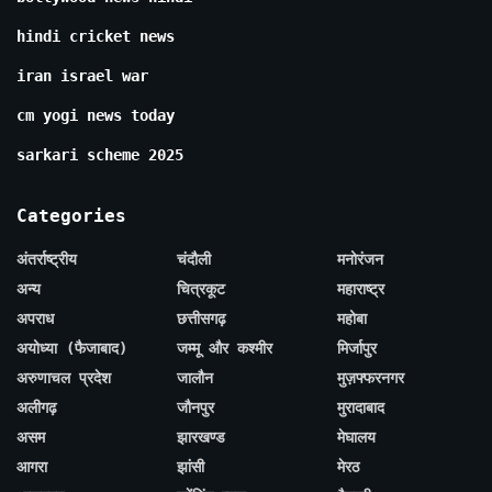
hindi cricket news
iran israel war
cm yogi news today
sarkari scheme 2025
Categories
अंतर्राष्ट्रीय
चंदौली
मनोरंजन
अन्य
चित्रकूट
महाराष्ट्र
अपराध
छत्तीसगढ़
महोबा
अयोध्या (फैजाबाद)
जम्मू और कश्मीर
मिर्जापुर
अरुणाचल प्रदेश
जालौन
मुज़फ्फरनगर
अलीगढ़
जौनपुर
मुरादाबाद
असम
झारखण्ड
मेघालय
आगरा
झांसी
मेरठ