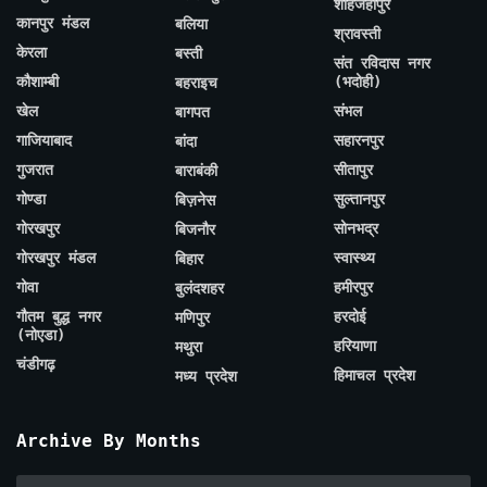
शाहजहाँपुर
कानपुर मंडल
बलिया
श्रावस्ती
केरला
बस्ती
संत रविदास नगर
कौशाम्बी
(भदोही)
बहराइच
खेल
संभल
बागपत
गाजियाबाद
सहारनपुर
बांदा
गुजरात
सीतापुर
बाराबंकी
गोण्डा
सुल्तानपुर
बिज़नेस
गोरखपुर
सोनभद्र
बिजनौर
गोरखपुर मंडल
स्वास्थ्य
बिहार
गोवा
हमीरपुर
बुलंदशहर
गौतम बुद्ध नगर
हरदोई
मणिपुर
(नोएडा)
हरियाणा
मथुरा
चंडीगढ़
हिमाचल प्रदेश
मध्य प्रदेश
Archive By Months
Archive