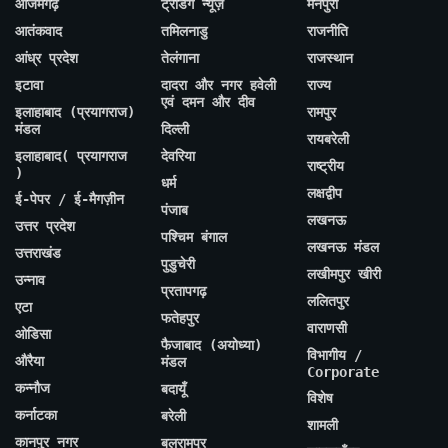
आजमगढ़
ट्रेंडिंग न्यूज़
मैनपुरी
आतंकवाद
तमिलनाडु
राजनीति
आंध्र प्रदेश
तेलंगाना
राजस्थान
इटावा
दादरा और नगर हवेली
राज्य
एवं दमन और दीव
इलाहाबाद (प्रयागराज)
रामपुर
मंडल
दिल्ली
रायबरेली
इलाहाबाद( प्रयागराज
देवरिया
राष्ट्रीय
)
धर्म
लक्षद्वीप
ई-पेपर / ई-मैगज़ीन
पंजाब
लखनऊ
उत्तर प्रदेश
पश्चिम बंगाल
लखनऊ मंडल
उत्तराखंड
पुडुचेरी
लखीमपुर खीरी
उन्नाव
प्रतापगढ़
ललितपुर
एटा
फतेहपुर
वाराणसी
ओडिसा
फैजाबाद (अयोध्या)
विभागीय /
औरैया
मंडल
Corporate
कन्नौज
बदायूँ
विशेष
कर्नाटका
बरेली
शामली
कानपुर नगर
बलरामपुर