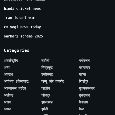
hindi cricket news
iran israel war
cm yogi news today
sarkari scheme 2025
Categories
अंतर्राष्ट्रीय
चंदौली
मनोरंजन
अन्य
चित्रकूट
महाराष्ट्र
अपराध
छत्तीसगढ़
महोबा
अयोध्या (फैजाबाद)
जम्मू और कश्मीर
मिर्जापुर
अरुणाचल प्रदेश
जालौन
मुज़फ्फरनगर
अलीगढ़
जौनपुर
मुरादाबाद
असम
झारखण्ड
मेघालय
आगरा
झांसी
मेरठ