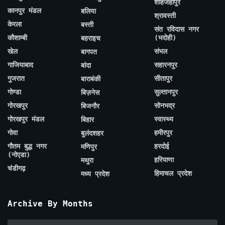
शाहजहाँपुर
कानपुर मंडल
बलिया
श्रावस्ती
केरला
बस्ती
संत रविदास नगर
कौशाम्बी
(भदोही)
बहराइच
खेल
संभल
बागपत
गाजियाबाद
सहारनपुर
बांदा
गुजरात
सीतापुर
बाराबंकी
गोण्डा
सुल्तानपुर
बिज़नेस
गोरखपुर
सोनभद्र
बिजनौर
गोरखपुर मंडल
स्वास्थ्य
बिहार
गोवा
हमीरपुर
बुलंदशहर
गौतम बुद्ध नगर
हरदोई
मणिपुर
(नोएडा)
हरियाणा
मथुरा
चंडीगढ़
हिमाचल प्रदेश
मध्य प्रदेश
Archive By Months
Archive