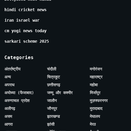
hindi cricket news
iran israel war
cm yogi news today
sarkari scheme 2025
Categories
अंतर्राष्ट्रीय
चंदौली
मनोरंजन
अन्य
चित्रकूट
महाराष्ट्र
अपराध
छत्तीसगढ़
महोबा
अयोध्या (फैजाबाद)
जम्मू और कश्मीर
मिर्जापुर
अरुणाचल प्रदेश
जालौन
मुज़फ्फरनगर
अलीगढ़
जौनपुर
मुरादाबाद
असम
झारखण्ड
मेघालय
आगरा
झांसी
मेरठ