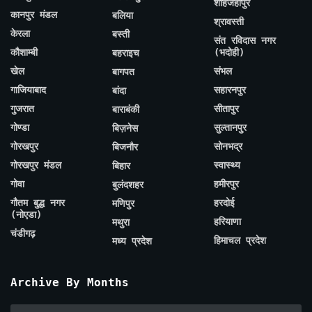
शाहजहाँपुर
कानपुर मंडल
बलिया
श्रावस्ती
केरला
बस्ती
संत रविदास नगर
कौशाम्बी
(भदोही)
बहराइच
खेल
संभल
बागपत
गाजियाबाद
सहारनपुर
बांदा
गुजरात
सीतापुर
बाराबंकी
गोण्डा
सुल्तानपुर
बिज़नेस
गोरखपुर
सोनभद्र
बिजनौर
गोरखपुर मंडल
स्वास्थ्य
बिहार
गोवा
हमीरपुर
बुलंदशहर
गौतम बुद्ध नगर
हरदोई
मणिपुर
(नोएडा)
हरियाणा
मथुरा
चंडीगढ़
हिमाचल प्रदेश
मध्य प्रदेश
Archive By Months
Archive