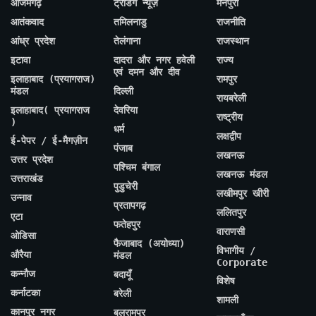
आजमगढ़
ट्रेंडिंग न्यूज़
मैनपुरी
आतंकवाद
तमिलनाडु
राजनीति
आंध्र प्रदेश
तेलंगाना
राजस्थान
इटावा
दादरा और नगर हवेली
राज्य
एवं दमन और दीव
इलाहाबाद (प्रयागराज)
रामपुर
मंडल
दिल्ली
रायबरेली
इलाहाबाद( प्रयागराज
देवरिया
राष्ट्रीय
)
धर्म
लक्षद्वीप
ई-पेपर / ई-मैगज़ीन
पंजाब
लखनऊ
उत्तर प्रदेश
पश्चिम बंगाल
लखनऊ मंडल
उत्तराखंड
पुडुचेरी
लखीमपुर खीरी
उन्नाव
प्रतापगढ़
ललितपुर
एटा
फतेहपुर
वाराणसी
ओडिसा
फैजाबाद (अयोध्या)
विभागीय /
औरैया
मंडल
Corporate
कन्नौज
बदायूँ
विशेष
कर्नाटका
बरेली
शामली
कानपुर नगर
बलरामपुर