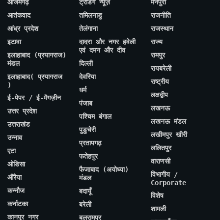
आजमगढ़
ट्रेंडिंग न्यूज़
मैनपुरी
आतंकवाद
तमिलनाडु
राजनीति
आंध्र प्रदेश
तेलंगाना
राजस्थान
इटावा
दादरा और नगर हवेली
राज्य
एवं दमन और दीव
इलाहाबाद (प्रयागराज)
रामपुर
मंडल
दिल्ली
रायबरेली
इलाहाबाद( प्रयागराज
देवरिया
राष्ट्रीय
)
धर्म
लक्षद्वीप
ई-पेपर / ई-मैगज़ीन
पंजाब
लखनऊ
उत्तर प्रदेश
पश्चिम बंगाल
लखनऊ मंडल
उत्तराखंड
पुडुचेरी
लखीमपुर खीरी
उन्नाव
प्रतापगढ़
ललितपुर
एटा
फतेहपुर
वाराणसी
ओडिसा
फैजाबाद (अयोध्या)
विभागीय /
औरैया
मंडल
Corporate
कन्नौज
बदायूँ
विशेष
कर्नाटका
बरेली
शामली
कानपुर नगर
बलरामपुर