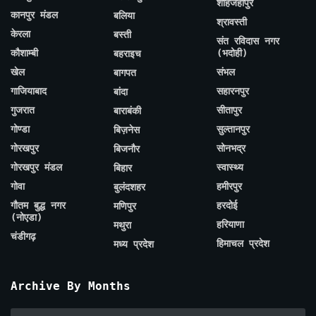
शाहजहाँपुर
कानपुर मंडल
बलिया
श्रावस्ती
केरला
बस्ती
संत रविदास नगर
कौशाम्बी
(भदोही)
बहराइच
खेल
संभल
बागपत
गाजियाबाद
सहारनपुर
बांदा
गुजरात
सीतापुर
बाराबंकी
गोण्डा
सुल्तानपुर
बिज़नेस
गोरखपुर
सोनभद्र
बिजनौर
गोरखपुर मंडल
स्वास्थ्य
बिहार
गोवा
हमीरपुर
बुलंदशहर
गौतम बुद्ध नगर
हरदोई
मणिपुर
(नोएडा)
हरियाणा
मथुरा
चंडीगढ़
हिमाचल प्रदेश
मध्य प्रदेश
Archive By Months
Archive