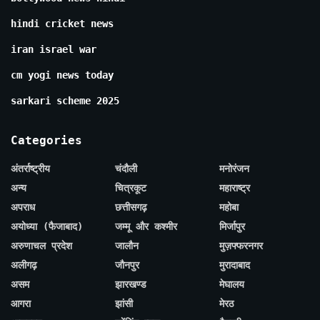
hindi cricket news
iran israel war
cm yogi news today
sarkari scheme 2025
Categories
अंतर्राष्ट्रीय
चंदौली
मनोरंजन
अन्य
चित्रकूट
महाराष्ट्र
अपराध
छत्तीसगढ़
महोबा
अयोध्या (फैजाबाद)
जम्मू और कश्मीर
मिर्जापुर
अरुणाचल प्रदेश
जालौन
मुज़फ्फरनगर
अलीगढ़
जौनपुर
मुरादाबाद
असम
झारखण्ड
मेघालय
आगरा
झांसी
मेरठ