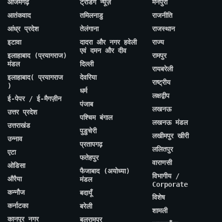
आजमगढ़
ट्रेंडिंग न्यूज़
मैनपुरी
आतंकवाद
तमिलनाडु
राजनीति
आंध्र प्रदेश
तेलंगाना
राजस्थान
इटावा
दादरा और नगर हवेली
राज्य
एवं दमन और दीव
इलाहाबाद (प्रयागराज)
रामपुर
मंडल
दिल्ली
रायबरेली
इलाहाबाद( प्रयागराज
देवरिया
राष्ट्रीय
)
धर्म
लक्षद्वीप
ई-पेपर / ई-मैगज़ीन
पंजाब
लखनऊ
उत्तर प्रदेश
पश्चिम बंगाल
लखनऊ मंडल
उत्तराखंड
पुडुचेरी
लखीमपुर खीरी
उन्नाव
प्रतापगढ़
ललितपुर
एटा
फतेहपुर
वाराणसी
ओडिसा
फैजाबाद (अयोध्या)
विभागीय /
औरैया
मंडल
Corporate
कन्नौज
बदायूँ
विशेष
कर्नाटका
बरेली
शामली
कानपुर नगर
बलरामपुर