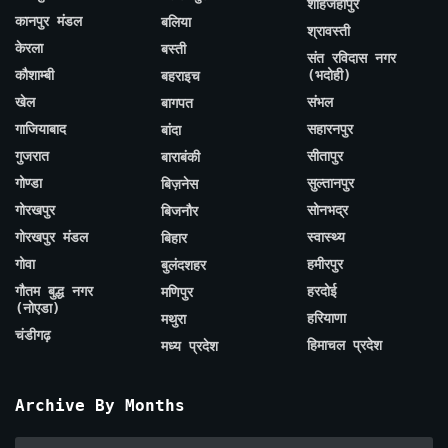
शाहजहाँपुर
कानपुर मंडल
बलिया
श्रावस्ती
केरला
बस्ती
संत रविदास नगर
कौशाम्बी
(भदोही)
बहराइच
खेल
संभल
बागपत
गाजियाबाद
सहारनपुर
बांदा
गुजरात
सीतापुर
बाराबंकी
गोण्डा
सुल्तानपुर
बिज़नेस
गोरखपुर
सोनभद्र
बिजनौर
गोरखपुर मंडल
स्वास्थ्य
बिहार
गोवा
हमीरपुर
बुलंदशहर
गौतम बुद्ध नगर
हरदोई
मणिपुर
(नोएडा)
हरियाणा
मथुरा
चंडीगढ़
हिमाचल प्रदेश
मध्य प्रदेश
Archive By Months
Archive