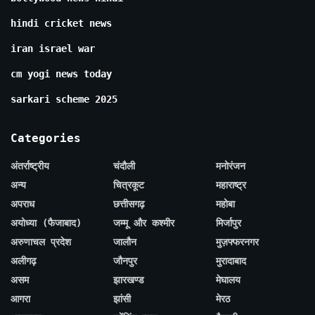
hindi cricket news
iran israel war
cm yogi news today
sarkari scheme 2025
Categories
अंतर्राष्ट्रीय
चंदौली
मनोरंजन
अन्य
चित्रकूट
महाराष्ट्र
अपराध
छत्तीसगढ़
महोबा
अयोध्या (फैजाबाद)
जम्मू और कश्मीर
मिर्जापुर
अरुणाचल प्रदेश
जालौन
मुज़फ्फरनगर
अलीगढ़
जौनपुर
मुरादाबाद
असम
झारखण्ड
मेघालय
आगरा
झांसी
मेरठ