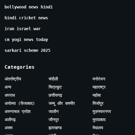
bollywood news hindi
hindi cricket news
iran israel war
cm yogi news today
sarkari scheme 2025
Categories
अंतर्राष्ट्रीय
चंदौली
मनोरंजन
अन्य
चित्रकूट
महाराष्ट्र
अपराध
छत्तीसगढ़
महोबा
अयोध्या (फैजाबाद)
जम्मू और कश्मीर
मिर्जापुर
अरुणाचल प्रदेश
जालौन
मुज़फ्फरनगर
अलीगढ़
जौनपुर
मुरादाबाद
असम
झारखण्ड
मेघालय