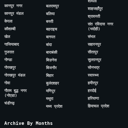
शामली
कानपुर नगर
बलरामपुर
शाहजहाँपुर
कानपुर मंडल
बलिया
श्रावस्ती
केरला
बस्ती
संत रविदास नगर
कौशाम्बी
(भदोही)
बहराइच
खेल
संभल
बागपत
गाजियाबाद
सहारनपुर
बांदा
गुजरात
सीतापुर
बाराबंकी
गोण्डा
सुल्तानपुर
बिज़नेस
गोरखपुर
सोनभद्र
बिजनौर
गोरखपुर मंडल
स्वास्थ्य
बिहार
गोवा
हमीरपुर
बुलंदशहर
गौतम बुद्ध नगर
हरदोई
मणिपुर
(नोएडा)
हरियाणा
मथुरा
चंडीगढ़
हिमाचल प्रदेश
मध्य प्रदेश
Archive By Months