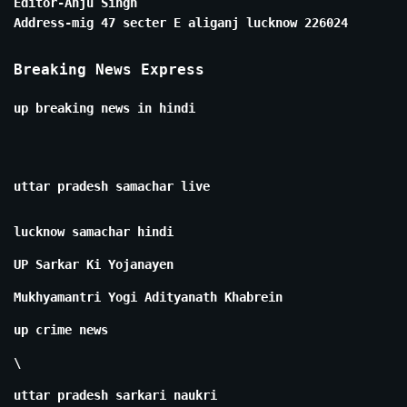
Editor-Anju Singh
Address-mig 47 secter E aliganj lucknow 226024
Breaking News Express
up breaking news in hindi
uttar pradesh samachar live
lucknow samachar hindi
UP Sarkar Ki Yojanayen
Mukhyamantri Yogi Adityanath Khabrein
up crime news
\
uttar pradesh sarkari naukri