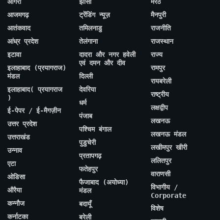
आगरा
झांसी
मेरठ
आजमगढ़
ट्रेंडिंग न्यूज़
मैनपुरी
आतंकवाद
तमिलनाडु
राजनीति
आंध्र प्रदेश
तेलंगाना
राजस्थान
इटावा
दादरा और नगर हवेली
राज्य
एवं दमन और दीव
इलाहाबाद (प्रयागराज)
रामपुर
मंडल
दिल्ली
रायबरेली
इलाहाबाद( प्रयागराज
देवरिया
राष्ट्रीय
)
धर्म
लक्षद्वीप
ई-पेपर / ई-मैगज़ीन
पंजाब
लखनऊ
उत्तर प्रदेश
पश्चिम बंगाल
लखनऊ मंडल
उत्तराखंड
पुडुचेरी
लखीमपुर खीरी
उन्नाव
प्रतापगढ़
ललितपुर
एटा
फतेहपुर
वाराणसी
ओडिसा
फैजाबाद (अयोध्या)
विभागीय /
औरैया
मंडल
Corporate
कन्नौज
बदायूँ
विशेष
कर्नाटका
बरेली