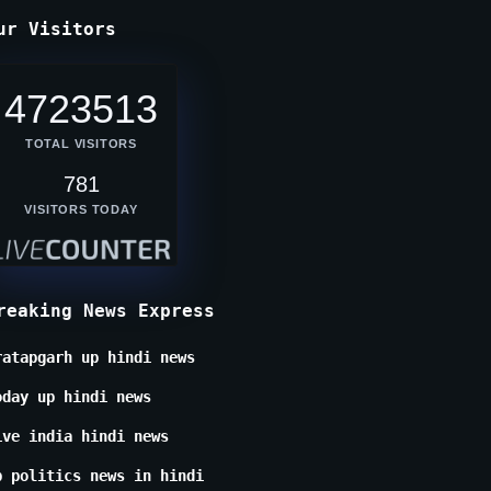
ur Visitors
4723513
TOTAL VISITORS
781
VISITORS TODAY
reaking News Express
ratapgarh up hindi news
oday up hindi news
ive india hindi news
p politics news in hindi