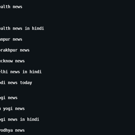
ealth news
ealth news in hindi
anpur news
orakhpur news
ucknow news
elhi news in hindi
odi news today
ogi news
m yogi news
ogi news in hindi
yodhya news