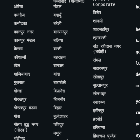
फैजाबाद (अयोध्या)
Corporate
औरैया
मंडल
h
विशेष
कन्नौज
बदायूँ
शामली
कर्नाटका
बरेली
शाहजहाँपुर
h
कानपुर नगर
बलरामपुर
श्रावस्ती
कानपुर मंडल
बलिया
k
संत रविदास नगर
केरला
बस्ती
(भदोही)
g
कौशाम्बी
बहराइच
संभल
l
खेल
बागपत
सहारनपुर
गाजियाबाद
बांदा
d
सीतापुर
गुजरात
बाराबंकी
सुल्तानपुर
m
गोण्डा
बिज़नेस
सोनभद्र
गोरखपुर
बिजनौर
y
स्वास्थ्य
गोरखपुर मंडल
बिहार
हमीरपुर
c
गोवा
बुलंदशहर
हरदोई
y
गौतम बुद्ध नगर
मणिपुर
हरियाणा
(नोएडा)
मथुरा
a
हिमाचल प्रदेश
चंडीगढ़