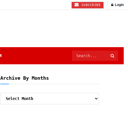
Login
SUBSCRIBE
ष
Archive By Months
Archive
By
Months