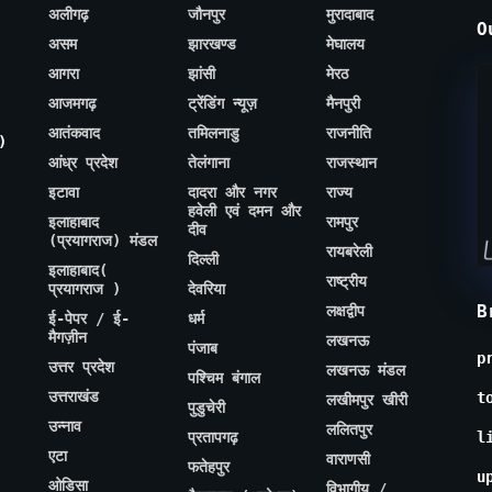
अलीगढ़
जौनपुर
मुरादाबाद
O
असम
झारखण्ड
मेघालय
आगरा
झांसी
मेरठ
आजमगढ़
ट्रेंडिंग न्यूज़
मैनपुरी
आतंकवाद
तमिलनाडु
राजनीति
)
आंध्र प्रदेश
तेलंगाना
राजस्थान
इटावा
दादरा और नगर
राज्य
हवेली एवं दमन और
इलाहाबाद
रामपुर
दीव
(प्रयागराज) मंडल
रायबरेली
दिल्ली
इलाहाबाद(
राष्ट्रीय
प्रयागराज )
देवरिया
B
लक्षद्वीप
ई-पेपर / ई-
धर्म
मैगज़ीन
लखनऊ
पंजाब
p
उत्तर प्रदेश
लखनऊ मंडल
पश्चिम बंगाल
उत्तराखंड
t
लखीमपुर खीरी
पुडुचेरी
उन्नाव
ललितपुर
प्रतापगढ़
l
एटा
वाराणसी
फतेहपुर
u
ओडिसा
विभागीय /