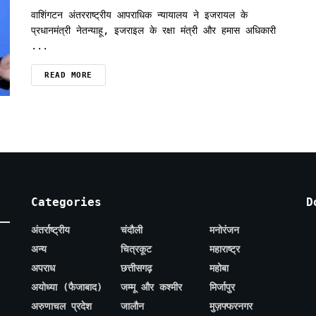
वाशिंगटन अंतरराष्ट्रीय आपराधिक न्यायालय ने इजरायल के
प्रधानमंत्री नेतन्याहू, इजराइल के रक्षा मंत्री और हमास अधिकारी
...
READ MORE
Categories
D
अंतर्राष्ट्रीय
चंदौली
मनोरंजन
अन्य
चित्रकूट
महाराष्ट्र
अपराध
छत्तीसगढ़
महोबा
अयोध्या (फैजाबाद)
जम्मू और कश्मीर
मिर्जापुर
अरुणाचल प्रदेश
जालौन
मुज़फ्फरनगर