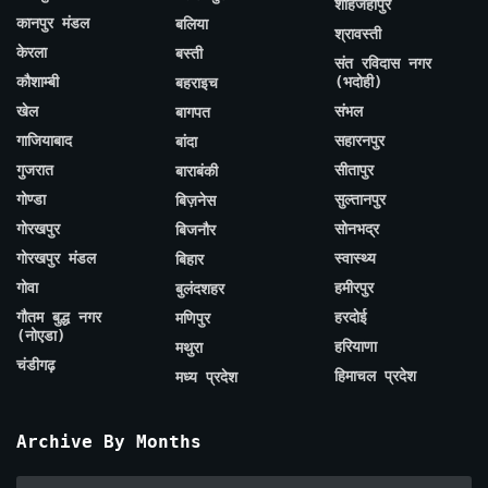
शाहजहाँपुर
कानपुर मंडल
बलिया
श्रावस्ती
केरला
बस्ती
संत रविदास नगर
कौशाम्बी
(भदोही)
बहराइच
खेल
संभल
बागपत
गाजियाबाद
सहारनपुर
बांदा
गुजरात
सीतापुर
बाराबंकी
गोण्डा
सुल्तानपुर
बिज़नेस
गोरखपुर
सोनभद्र
बिजनौर
गोरखपुर मंडल
स्वास्थ्य
बिहार
गोवा
हमीरपुर
बुलंदशहर
गौतम बुद्ध नगर
हरदोई
मणिपुर
(नोएडा)
हरियाणा
मथुरा
चंडीगढ़
हिमाचल प्रदेश
मध्य प्रदेश
Archive By Months
Archive