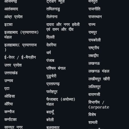
आजमगढ़
ट्रेंडिंग न्यूज़
मैनपुरी
आतंकवाद
तमिलनाडु
राजनीति
आंध्र प्रदेश
तेलंगाना
राजस्थान
इटावा
दादरा और नगर हवेली
राज्य
एवं दमन और दीव
इलाहाबाद (प्रयागराज)
रामपुर
मंडल
दिल्ली
रायबरेली
इलाहाबाद( प्रयागराज
देवरिया
राष्ट्रीय
)
धर्म
लक्षद्वीप
ई-पेपर / ई-मैगज़ीन
पंजाब
लखनऊ
उत्तर प्रदेश
पश्चिम बंगाल
लखनऊ मंडल
उत्तराखंड
पुडुचेरी
लखीमपुर खीरी
उन्नाव
प्रतापगढ़
ललितपुर
एटा
फतेहपुर
वाराणसी
ओडिसा
फैजाबाद (अयोध्या)
विभागीय /
औरैया
मंडल
Corporate
कन्नौज
बदायूँ
विशेष
कर्नाटका
बरेली
शामली
कानपुर नगर
बलरामपुर