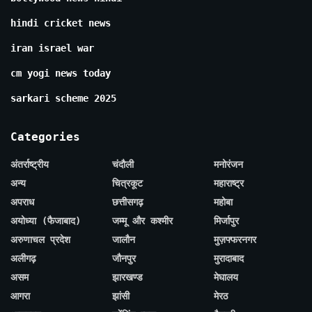
hindi cricket news
iran israel war
cm yogi news today
sarkari scheme 2025
Categories
अंतर्राष्ट्रीय
चंदौली
मनोरंजन
अन्य
चित्रकूट
महाराष्ट्र
अपराध
छत्तीसगढ़
महोबा
अयोध्या (फैजाबाद)
जम्मू और कश्मीर
मिर्जापुर
अरुणाचल प्रदेश
जालौन
मुज़फ्फरनगर
अलीगढ़
जौनपुर
मुरादाबाद
असम
झारखण्ड
मेघालय
आगरा
झांसी
मेरठ